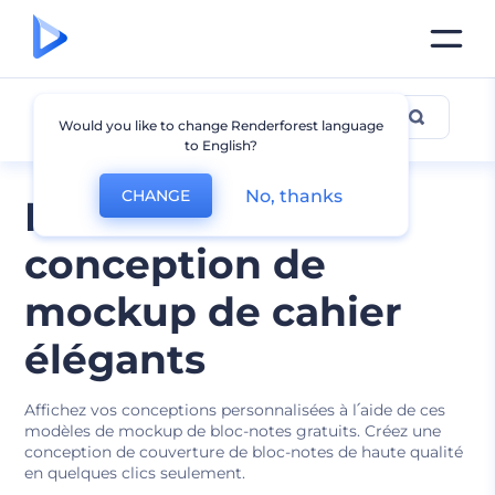
Mockup de Cahier
Would you like to change Renderforest language
to English?
No, thanks
CHANGE
Modèles de
conception de
mockup de cahier
élégants
Affichez vos conceptions personnalisées à l՛aide de ces
modèles de mockup de bloc-notes gratuits. Créez une
conception de couverture de bloc-notes de haute qualité
en quelques clics seulement.