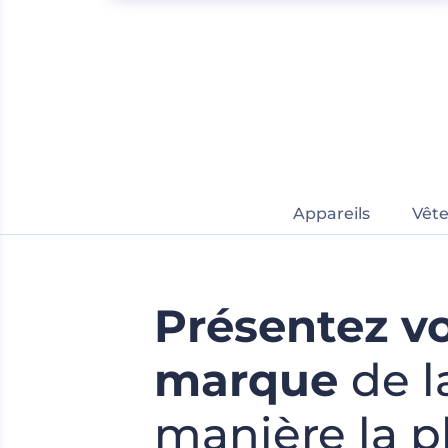
Appareils
Vêt
Présentez v
marque
de l
manière la p