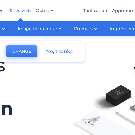
Sites web
Outils
Tarification
Apprendr
s
Image de marque
Produits
Impréssion
No, thanks
CHANGE
s
en