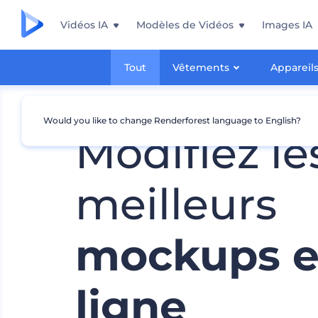
Vidéos IA
Modèles de Vidéos
Images IA
Tout
Vêtements
Appareil
Would you like to change Renderforest language to English?
Modifiez le
meilleurs
mockups 
ligne