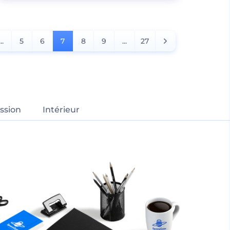
...
5
6
7
8
9
...
27
ssion
Intérieur