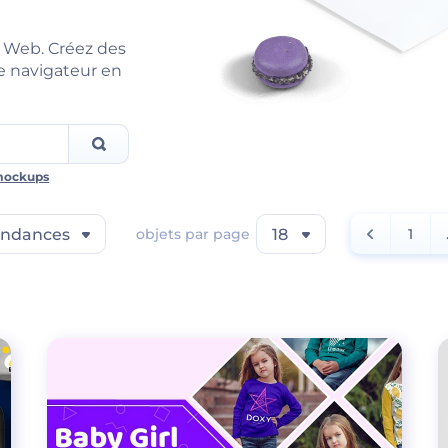
 Web. Créez des
e navigateur en
mockups
endances
objets par page
18
1