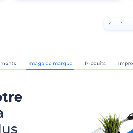
1
ements
Image de marque
Produits
Impre
otre
a
lus