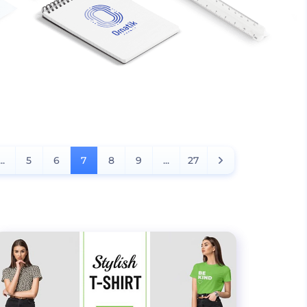
...
5
6
7
8
9
...
27