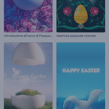
I
ntroduzione all'uovo di Pasqua fiorito
Apertura pasquale colorata