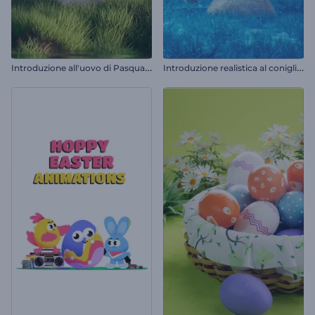
I
ntroduzione all'uovo di Pasqua rotto
I
ntroduzione realistica al coniglietto pasquale