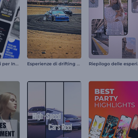
Kit di strumenti per Instagram Reel
Esperienze di drifting epiche
Riepilo