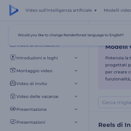
Video sull'intelligenza artificiale
Modelli vide
Modelli 
Tutti i modelli
Would you like to change Renderforest language to English?
Casa
Modelli
Video di animazione
Modelli 
Introduzioni e loghi
Potenzia la 
progettati p
Montaggio video
per creare c
funzionalità
Video di invito
Video delle vacanze
Presentazione
Presentazioni
Reels di I