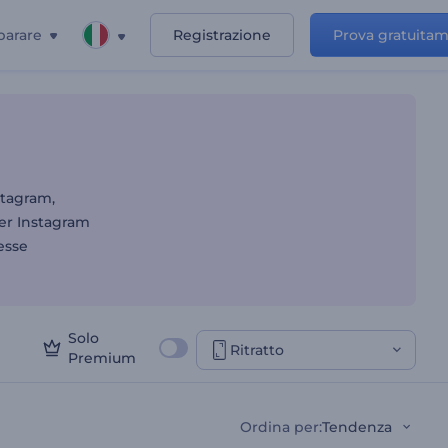
parare
Registrazione
Prova gratuita
stagram,
per Instagram
esse
Solo
Ritratto
Premium
Ordina per
:
Tendenza