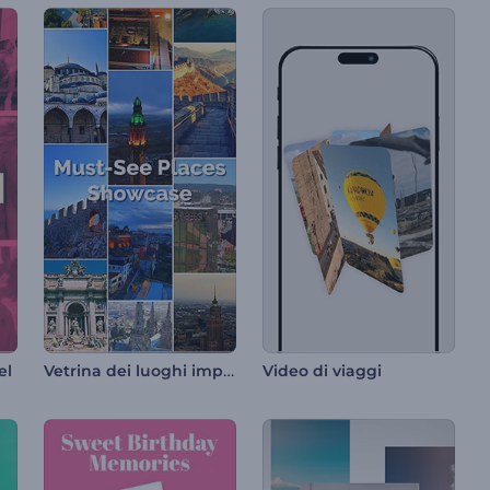
Vetrina dei luoghi imperdibili
el
Video di viaggi