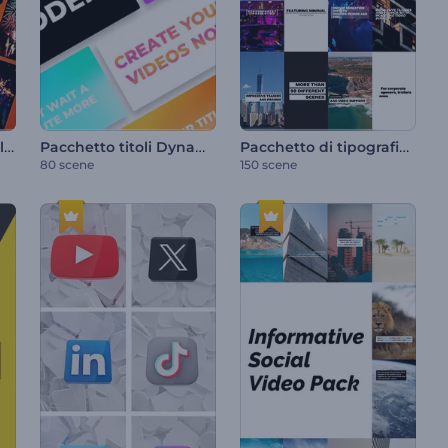
I momenti salienti della festa
Pacchetto titoli Dynamic Stomp
Pacchetto di tipografia pulita
80 scene
150 scene