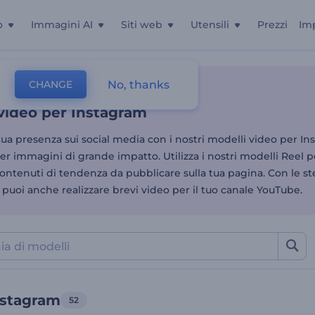
o
Immagini AI
Siti web
Utensili
Prezzi
Im
video per Instagram
No, thanks
CHANGE
Video Sui Social Media
Reels Di Instagram
video per Instagram
tua presenza sui social media con i nostri modelli video per In
er immagini di grande impatto. Utilizza i nostri modelli Reel 
ontenuti di tendenza da pubblicare sulla tua pagina. Con le st
, puoi anche realizzare brevi video per il tuo canale YouTube.
nstagram
52