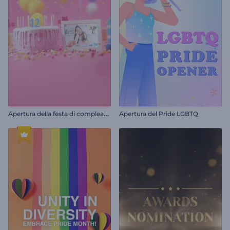
A
pertura della festa di compleanno
Apertura del Pride LGBTQ