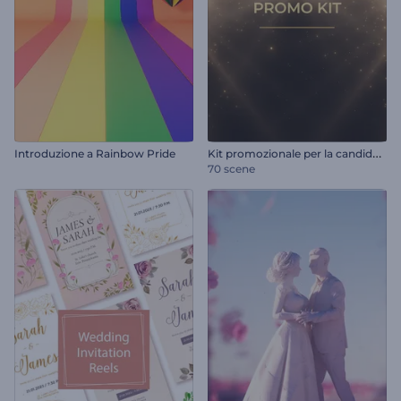
K
it promozionale per la candidatura ai premi
Introduzione a Rainbow Pride
70 scene