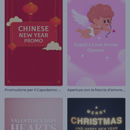
P
romozione per il Capodanno cinese
A
pertura con la freccia d'amore di Cupido