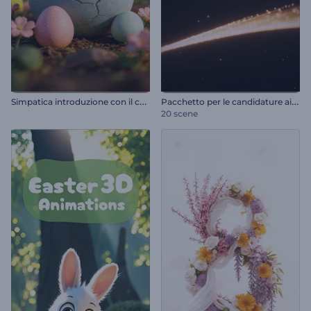
S
impatica introduzione con il coniglietto di Pasqua
P
acchetto per le candidature ai premi
20 scene