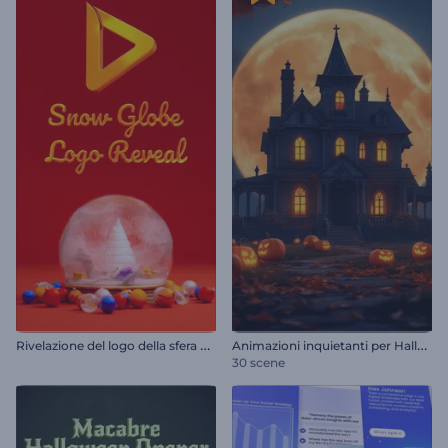
R
ivelazione del logo della sfera di neve
A
nimazioni inquietanti per Halloween
30 scene