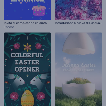
I
ntroduzione all'uovo di Pasqua fiorito
Invito di compleanno colorato
9 scene