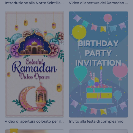
I
ntroduzione alla Notte Scintillante del Ramadan
V
ideo di apertura del Ramadan di Luminary
V
ideo di apertura colorato per il Ramadan
Invito alla festa di compleanno