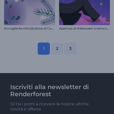
A
ccogliente introduzione di Capodanno
A
pertura di Halloween a tema streghe
1
2
3
Iscriviti alla newsletter di
Renderforest
Sii tra i primi a ricevere le nostre ultime
novità e offerte