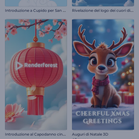
I
ntroduzione a Cupido per San Valentino
R
ivelazione del logo dei cuori di San Valentino
I
ntroduzione al Capodanno cinese fiorito
Auguri di Natale 3D