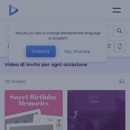
Video di invito per ogni o
Would you like to change Renderforest language
to English?
Video di invito
No, thanks
CHANGE
Video di invito per ogni occasione
110
Modelli