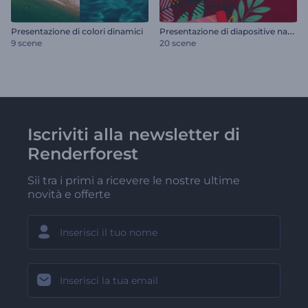
P
resentazione di diapositive natalizie
Presentazione di colori dinamici
9 scene
20 scene
Iscriviti alla newsletter di
Renderforest
Sii tra i primi a ricevere le nostre ultime
novità e offerte