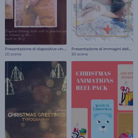
P
resentazione di diapositive vintage classiche
P
resentazione di immagini delle vacanze estive
20 scene
30 scene