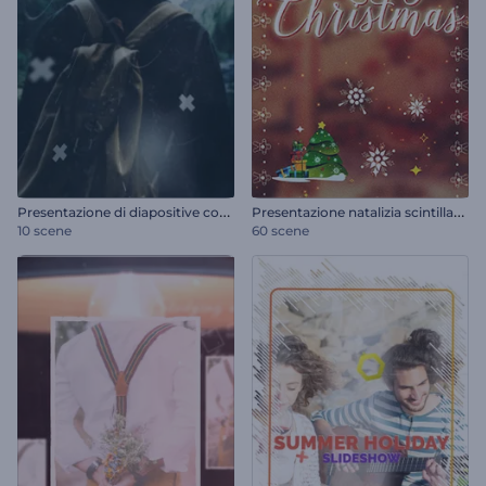
P
resentazione di diapositive con effetto parallasse moderno
P
resentazione natalizia scintillante
10 scene
60 scene