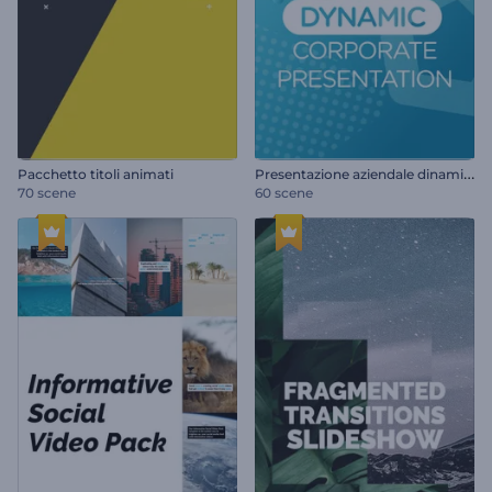
P
resentazione aziendale dinamica
Pacchetto titoli animati
70 scene
60 scene