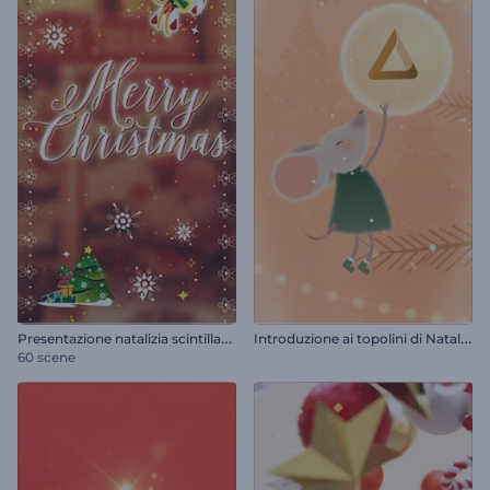
P
resentazione natalizia scintillante
I
ntroduzione ai topolini di Natale allegri
60 scene