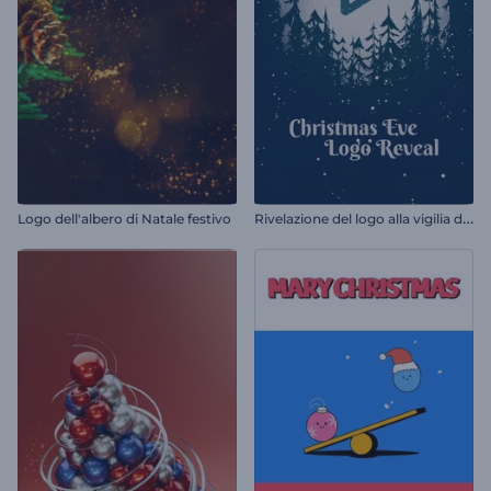
R
ivelazione del logo alla vigilia di Natale
Logo dell'albero di Natale festivo