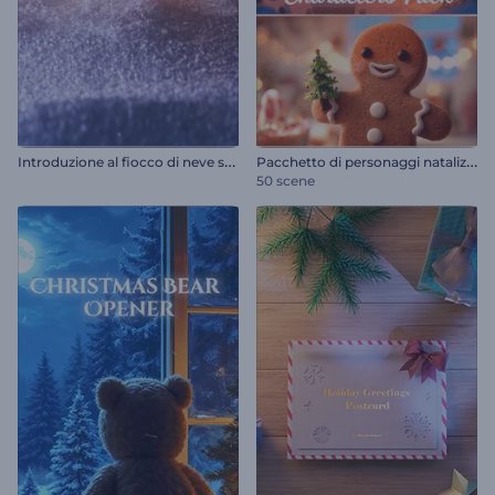
I
ntroduzione al fiocco di neve scintillante
P
acchetto di personaggi natalizi gentili
50 scene