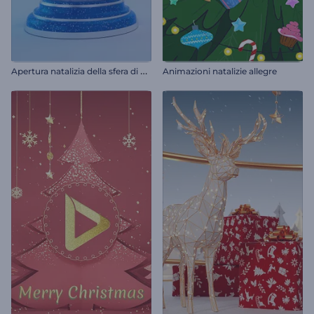
A
pertura natalizia della sfera di neve
Animazioni natalizie allegre