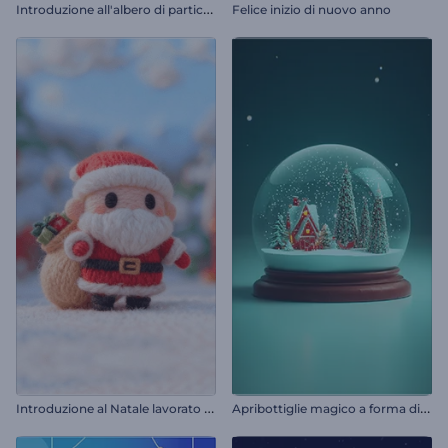
I
ntroduzione all'albero di particelle scintillanti
Felice inizio di nuovo anno
I
ntroduzione al Natale lavorato a maglia
A
pribottiglie magico a forma di palla di neve