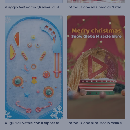
V
iaggio festivo tra gli alberi di Natale
I
ntroduzione all'albero di Natale decorato
A
uguri di Natale con il flipper festivo
I
ntroduzione al miracolo della sfera di neve