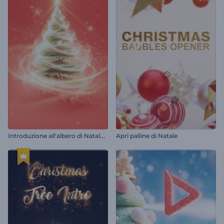
I
ntroduzione all'albero di Natale scintillante
Apri palline di Natale