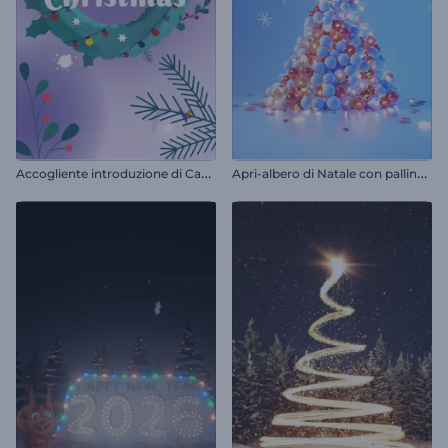
A
ccogliente introduzione di Capodanno
A
pri-albero di Natale con palline di Natale