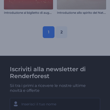
I
ntroduzione al biglietto di auguri natalizio pop-up
I
ntroduzione allo spirito del Natale
1
2
Iscriviti alla newsletter di
Renderforest
Sii tra i primi a ricevere le nostre ultime
novità e offerte