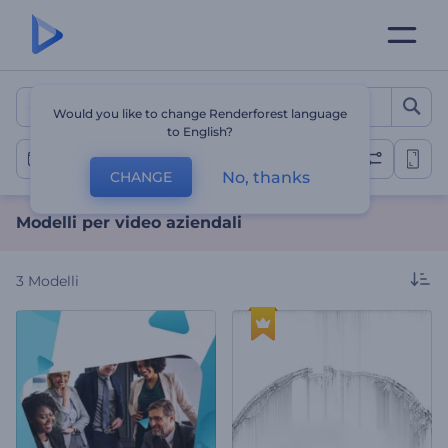
Modelli per video aziendal
Would you like to change Renderforest language
to English?
Video aziendali
No, thanks
CHANGE
Modelli per video aziendali
3
Modelli