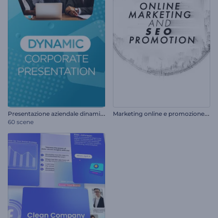
P
resentazione aziendale dinamica
M
arketing online e promozione SEO
60 scene