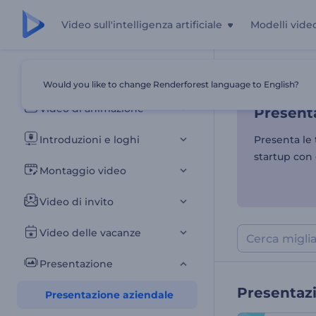
Video sull'intelligenza artificiale
Modelli vide
Presenta
Tutti i modelli
Would you like to change Renderforest language to English?
Casa
Modelli
Video di animazione
Presenta
Introduzioni e loghi
Presenta le 
startup con
Montaggio video
Video di invito
Video delle vacanze
Presentazione
Presentaz
Presentazione aziendale