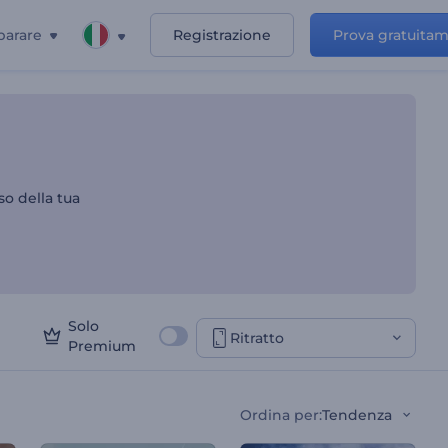
parare
Registrazione
Prova gratuita
n diapositive
so della tua
Solo
Ritratto
Premium
Ordina per
:
Tendenza