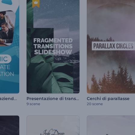
Presentazione aziendale dinamica
Presentazione di transizioni frammentate
Cerchi di parallasse
9 scene
20 scene