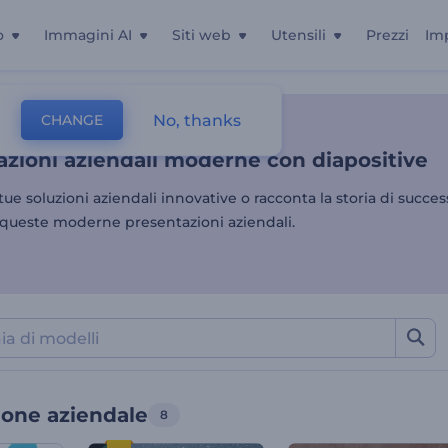
o
Immagini AI
Siti web
Utensili
Prezzi
Im
zioni aziendali moderne co
No, thanks
CHANGE
Presentazione
Presentazione Aziendale
zioni aziendali moderne con diapositive
tue soluzioni aziendali innovative o racconta la storia di succes
 queste moderne presentazioni aziendali.
ione aziendale
8