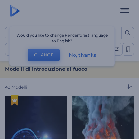
Modelli di introduzione al
Would you like to change Renderforest language
to English?
Esplosioni e fiamme rivelano
No, thanks
CHANGE
Modelli di introduzione al fuoco
42
Modelli