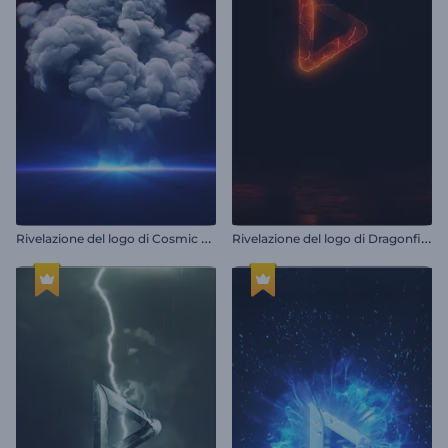
R
ivelazione del logo di Cosmic Eruption
R
ivelazione del logo di Dragonfire