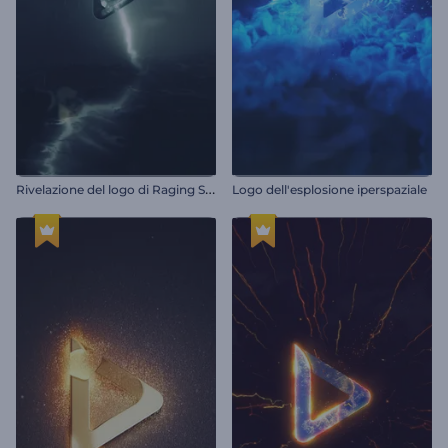
R
ivelazione del logo di Raging Storm
Logo dell'esplosione iperspaziale