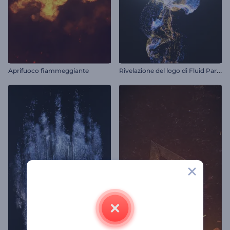
R
ivelazione del logo di Fluid Particles
Aprifuoco fiammeggiante