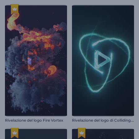
R
ivelazione del logo di Colliding Particles
Rivelazione del logo Fire Vortex