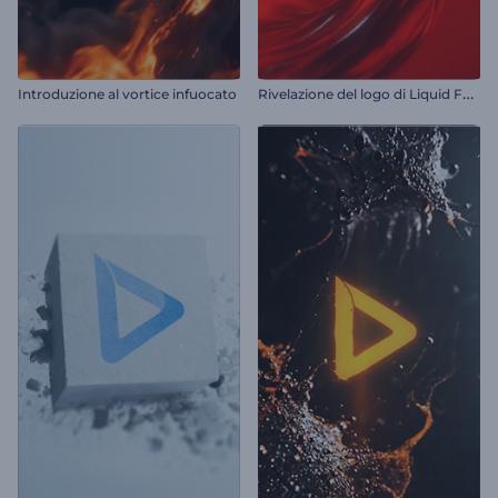
R
ivelazione del logo di Liquid Fusion
Introduzione al vortice infuocato