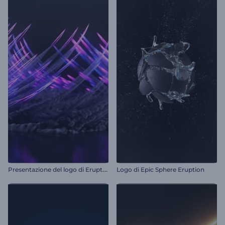
P
resentazione del logo di Eruptive Trails
Logo di Epic Sphere Eruption