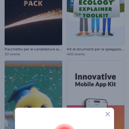
P
acchetto per le candidature ai premi
K
it di strumenti per la spiegazione dell'ecologia
20 scene
400 scene