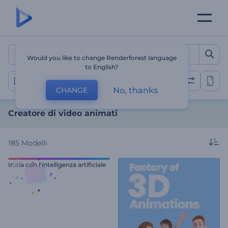
Creatore di video animati
Would you like to change Renderforest language
to English?
Video di animazione
No, thanks
CHANGE
Creatore di video animati
185
Modelli
Inizia con l'intelligenza artificiale