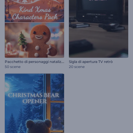
P
acchetto di personaggi natalizi gentili
Sigla di apertura TV retrò
50 scene
20 scene