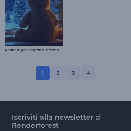
A
pribottiglie a forma di orsetto di Natale
1
2
3
4
Iscriviti alla newsletter di
Renderforest