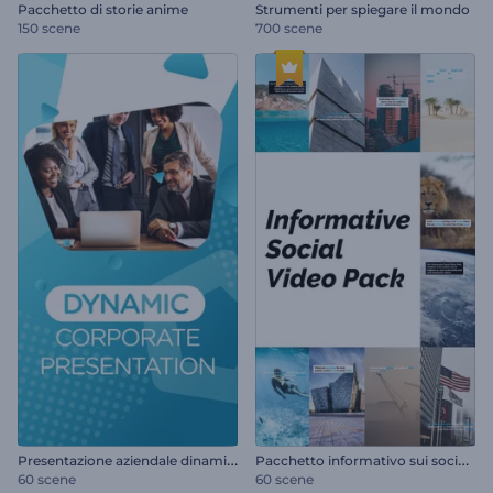
Pacchetto di storie anime
Strumenti per spiegare il mondo
150 scene
700 scene
P
resentazione aziendale dinamica
P
acchetto informativo sui social media
60 scene
60 scene