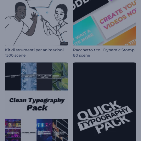
K
it di strumenti per animazioni su lavagna bianca
Pacchetto titoli Dynamic Stomp
1500 scene
80 scene