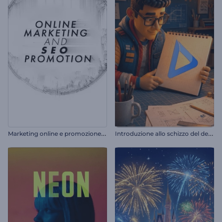
M
arketing online e promozione SEO
I
ntroduzione allo schizzo del designer