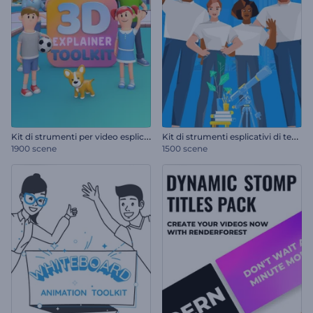
K
it di strumenti per video esplicativi in 3D
K
it di strumenti esplicativi di tendenza
1900 scene
1500 scene