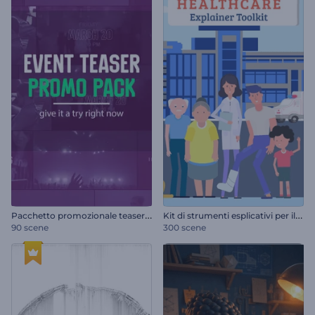
P
acchetto promozionale teaser dell'evento
K
it di strumenti esplicativi per il settore sanitario
90 scene
300 scene