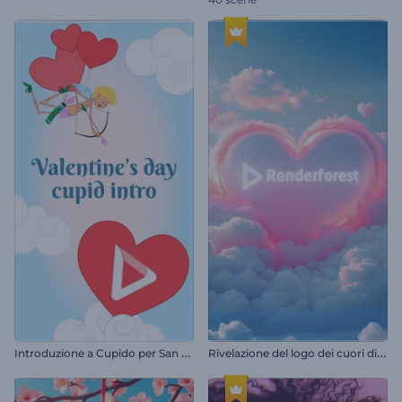
I
ntroduzione a Cupido per San Valentino
R
ivelazione del logo dei cuori di San Valentino