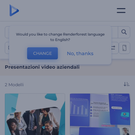
Presentazioni video aziend
Would you like to change Renderforest language
to English?
Aziendale
No, thanks
CHANGE
Presentazioni video aziendali
2
Modelli