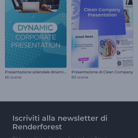
P
resentazione aziendale dinamica
Presentazione di Clean Company
60 scene
80 scene
Iscriviti alla newsletter di
Renderforest