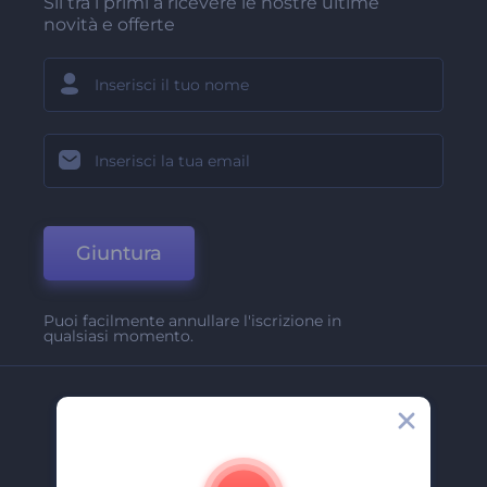
Sii tra i primi a ricevere le nostre ultime
novità e offerte
Giuntura
Puoi facilmente annullare l'iscrizione in
qualsiasi momento.
Azienda
Chi Siamo
Contattaci