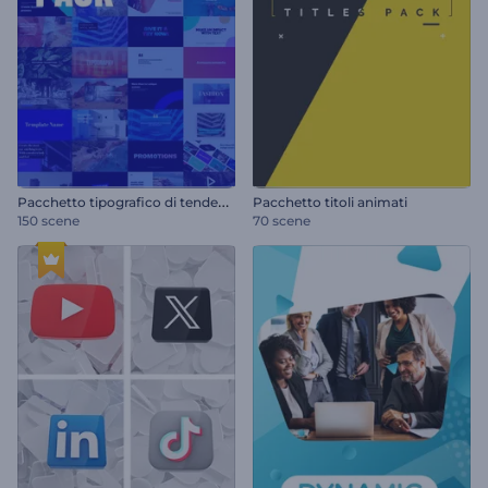
P
acchetto tipografico di tendenza
Pacchetto titoli animati
150 scene
70 scene