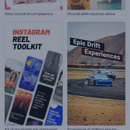
Dolci ricordi di compleanno
Ricordi delle vacanze estive
K
it di strumenti per Instagram Reel
Esperienze di drifting epiche