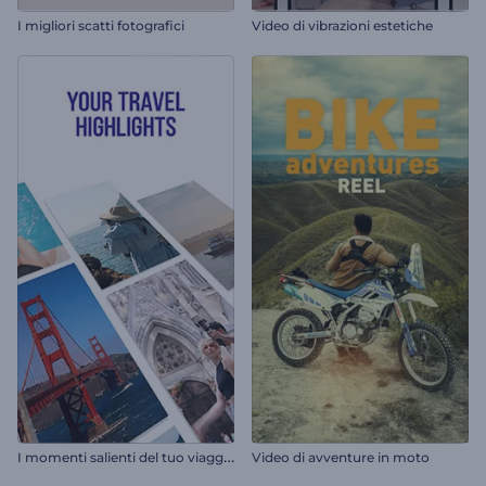
I migliori scatti fotografici
Video di vibrazioni estetiche
I
momenti salienti del tuo viaggio
Video di avventure in moto