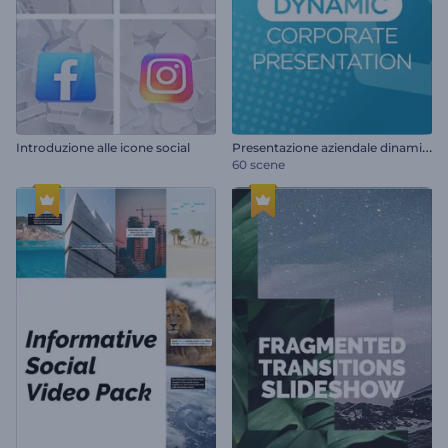
P
resentazione aziendale dinamica
Introduzione alle icone social
60 scene