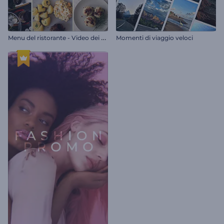
M
enu del ristorante - Video dei piatti
Momenti di viaggio veloci