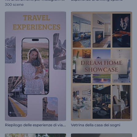
300 scene
R
iepilogo delle esperienze di viaggio
Vetrina della casa dei sogni