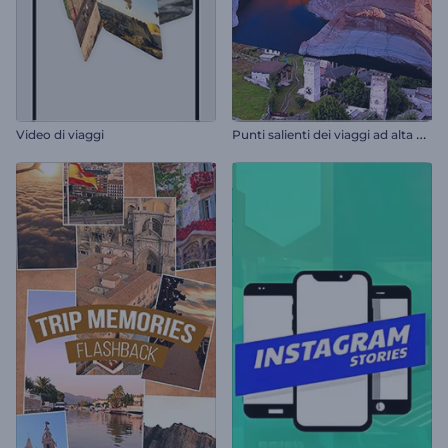
P
unti salienti dei viaggi ad alta velocità
Video di viaggi