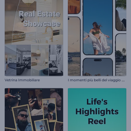
I
momenti più belli del viaggio di sempre
Vetrina Immobiliare