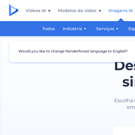
Vídeos IA
Modelos de vídeo
Imagens IA
Todos
Indústria
Serviços
Es
Would you like to change Renderforest language to English?
De
s
Escolha 
emp