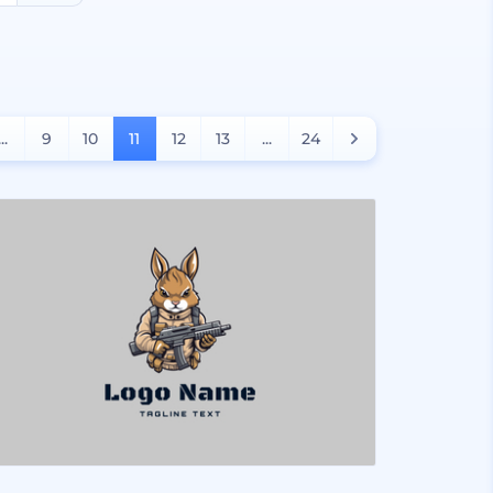
...
9
10
11
12
13
...
24