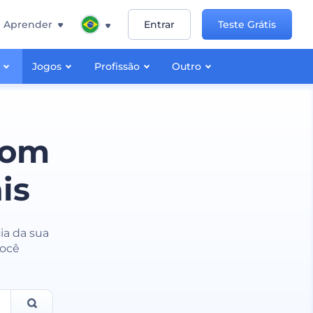
Aprender
Entrar
Teste Grátis
Jogos
Profissão
Outro
com
is
ia da sua
você