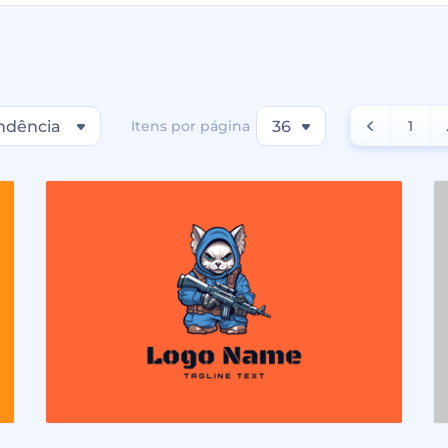
ndência
Itens por página
36
1