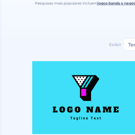
Pesquisas mais populares incluem
jogos
,
banda
,
o negó
Exibir
Te