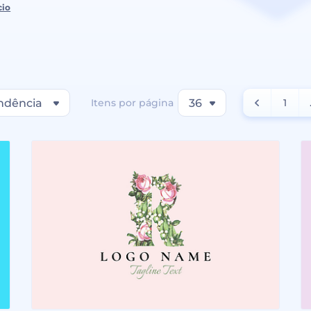
cio
ndência
Itens por página
36
1