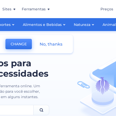
Sites
Ferramentas
Preços
portes
Alimentos e Bebidas
Natureza
Animal
No, thanks
CHANGE
os para
cessidades
 ferramenta online. Um
ão para você escolher,
r em alguns instantes.