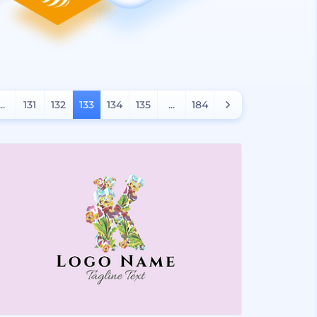
...
131
132
133
134
135
...
184