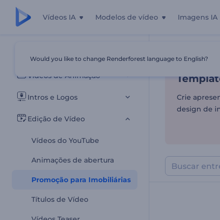
Vídeos IA
Modelos de vídeo
Imagens IA
Template
Todos os templates
Would you like to change Renderforest language to English?
Início
Templa
Vídeos de Animação
Template
Intros e Logos
Crie aprese
design de in
Edição de Vídeo
Vídeos do YouTube
Animações de abertura
Promoção para Imobiliárias
Títulos de Vídeo
Vídeos Teaser