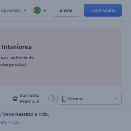
Aprender
Entrar
Teste Grátis
ias e Design de Interiores
 Interiores
ia ou agência de
ira possível.
Somente
Retrato
Premium
 vídeos
Retrato
ainda.
orâmica
.