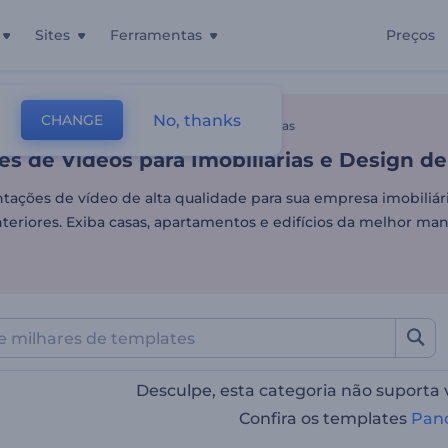
Sites
Ferramentas
Preços
s de Vídeos para Imobiliár
No, thanks
CHANGE
tes
Edição De Vídeo
Promoção Para Imobiliárias
s de Vídeos para Imobiliárias e Design de
ntações de vídeo de alta qualidade para sua empresa imobiliár
teriores. Exiba casas, apartamentos e edifícios da melhor mane
Desculpe, esta categoria não suporta
Confira os templates
Pan