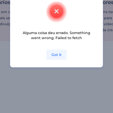
ários
design de interiore
e em campanhas
Use dezenas de imagens te
ais usando templates de
e transições modernas para 
divulgar seus serviços.
uma apresentação em víde
suas ideias de design de int
Alguma coisa deu errado. Something
went wrong. Failed to fetch
Got it