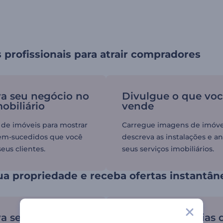
 profissionais para atrair compradores
a seu negócio no
Divulgue o que vo
obiliário
vende
 de imóveis para mostrar
Carregue imagens de imóve
em-sucedidos que você
descreva as instalações e a
seus clientes.
seus serviços imobiliários.
a propriedade e receba ofertas instantân
 seus serviços
Mostre suas ideias 