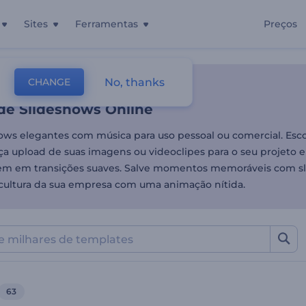
Sites
Ferramentas
Preços
de Slideshows Online
No, thanks
CHANGE
tes
Slideshow
 de Slideshows Online
hows elegantes com música para uso pessoal ou comercial. Es
aça upload de suas imagens ou videoclipes para o seu projeto 
tem em transições suaves. Salve momentos memoráveis ​​com s
 cultura da sua empresa com uma animação nítida.
63