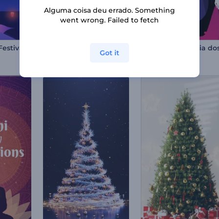
Alguma coisa deu errado. Something
went wrong. Failed to fetch
Animações do Festival das Lanternas
Animações de Shabbat Shalom
Got it
5 cenas