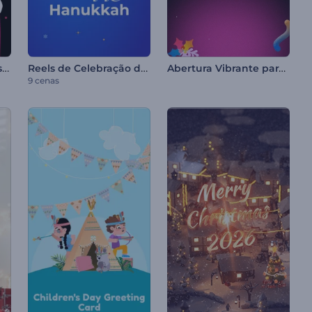
Animações do Dia dos Mortos
Reels de Celebração do Hanucá
Abertura Vibrante para o Natal
9 cenas