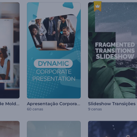
Apresentação de Molduras Polaroid
Apresentação Corporativa Dinâmica
Sli
60 cenas
9 cenas