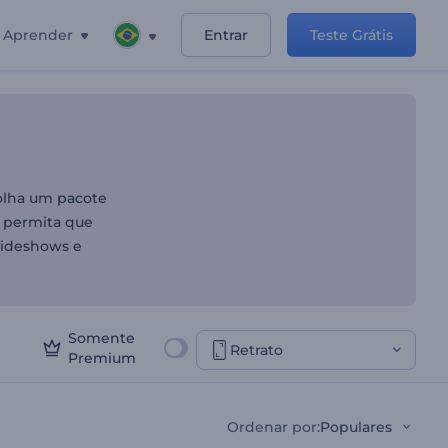
Aprender
Entrar
Teste Grátis
colha um pacote
e permita que
lideshows e
Somente
Retrato
Premium
Ordenar por
:
Populares