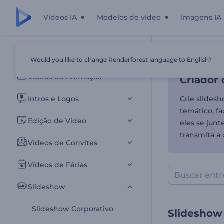
Vídeos IA
Modelos de vídeo
Imagens IA
Criador 
Todos os templates
Would you like to change Renderforest language to English?
Início
Templa
Vídeos de Animação
Criador
Intros e Logos
Crie slides
temático, f
Edição de Vídeo
eles se jun
transmita a
Vídeos de Convites
Vídeos de Férias
Slideshow
Slideshow Corporativo
Slideshow