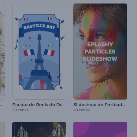
Slideshow de Férias de Verão
Pacote de Reels do Dia da Bastilha
Slideshow de Partículas Esmaecentes
20 cenas
20 cenas