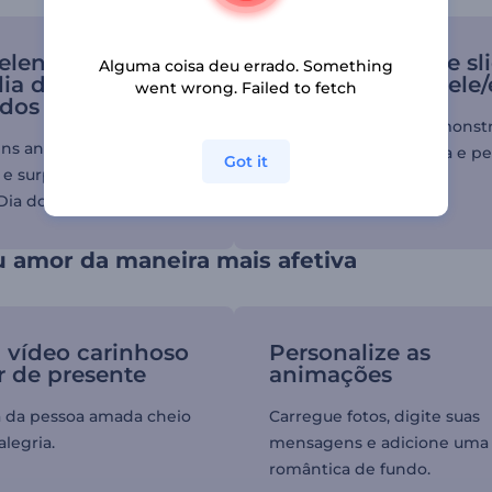
lente presente
Apresentação de sl
Alguma coisa deu errado. Something
dia dos
romântica para ele/
went wrong. Failed to fetch
dos
Faça de tudo para demonstr
ens animadas com vocês
amor de maneira única e pe
Got it
s e surpreenda a pessoa
Dia dos Namorados.
u amor da maneira mais afetiva
 vídeo carinhoso
Personalize as
r de presente
animações
a da pessoa amada cheio
Carregue fotos, digite suas
legria.
mensagens e adicione uma
romântica de fundo.