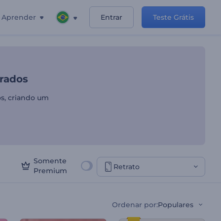
Aprender
Entrar
Teste Grátis
o Dia dos Namorados
rados
s, criando um
Somente
Retrato
Premium
Ordenar por
:
Populares