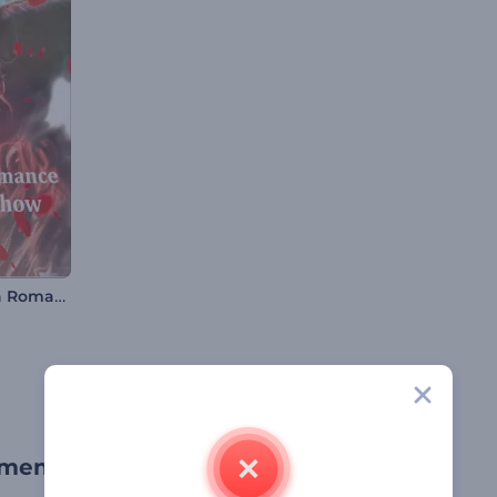
Slideshow Rosa Romance
entos especiais em um vídeo