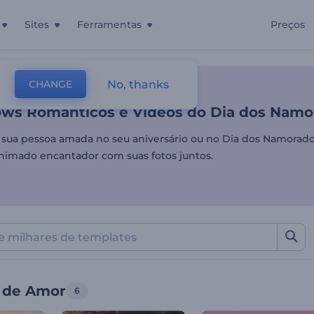
Sites
Ferramentas
Preços
ows Românticos e Vídeos d
No, thanks
CHANGE
tes
Slideshow
Slideshow De Amor
ows Românticos e Vídeos do Dia dos Namo
sua pessoa amada no seu aniversário ou no Dia dos Namorado
nimado encantador com suas fotos juntos.
 de Amor
6