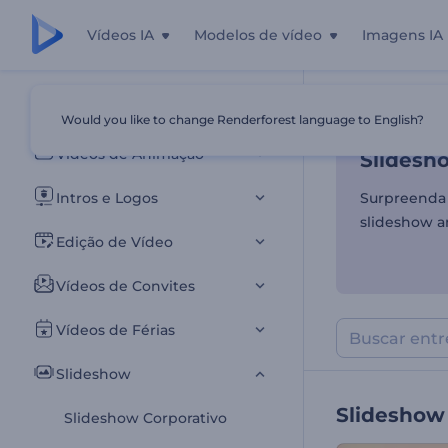
Vídeos IA
Modelos de vídeo
Imagens IA
Slidesh
Todos os templates
Would you like to change Renderforest language to English?
Início
Templa
Vídeos de Animação
Slidesh
Intros e Logos
Surpreenda 
slideshow a
Edição de Vídeo
Vídeos de Convites
Vídeos de Férias
Slideshow
Slideshow
Slideshow Corporativo