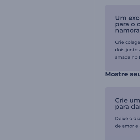
Um exce
para o 
namora
Crie colag
dois junto
amada no 
Mostre se
Crie um
para da
Deixe o di
de amor e a