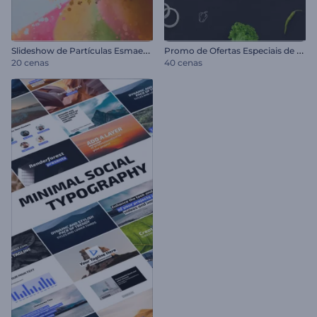
S
lideshow de Partículas Esmaecentes
P
romo de Ofertas Especiais de Restaurante
20 cenas
40 cenas