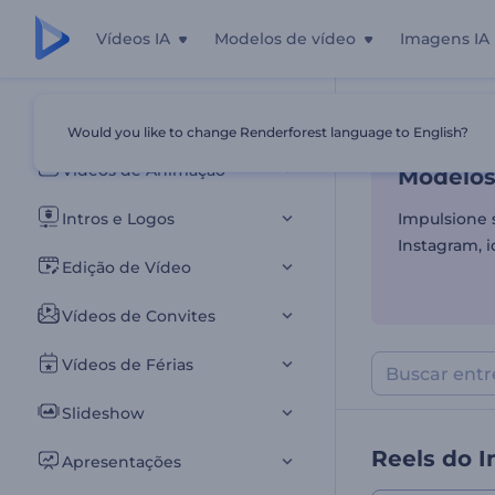
Vídeos IA
Modelos de vídeo
Imagens IA
Modelos
Todos os templates
Would you like to change Renderforest language to English?
Início
Templa
Vídeos de Animação
Modelos
Intros e Logos
Impulsione 
Instagram, i
Edição de Vídeo
Vídeos de Convites
Vídeos de Férias
Slideshow
Reels do 
Apresentações