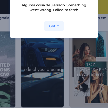
Alguma coisa deu errado. Something
went wrong. Failed to fetch
Pacote de Tipografia Rápida
Pacote de Tipografia Moderna
Pacote
150 cenas
70 cenas
Got it