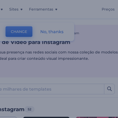
Sites
Ferramentas
Preços
 de Vídeo para Instagram
No, thanks
CHANGE
tes
Vídeos Para Redes Sociais
Reels Do Instagram
 de Vídeo para Instagram
sua presença nas redes sociais com nossa coleção de modelos
deal para criar conteúdo visual impressionante.
Instagram
52