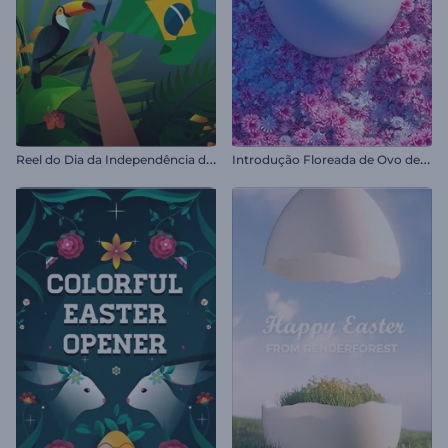
R
eel do Dia da Independência do Brasil
I
ntrodução Floreada de Ovo de Páscoa