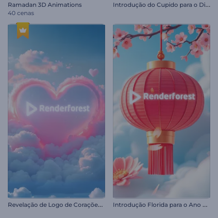
I
ntrodução do Cupido para o Dia dos Namorados
Ramadan 3D Animations
40 cenas
R
evelação de Logo de Corações de Dia dos Namorados
I
ntrodução Florida para o Ano Novo Chinês