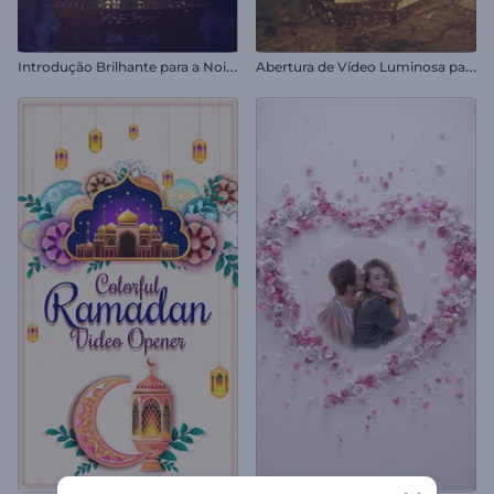
I
ntrodução Brilhante para a Noite do Ramadã
A
bertura de Vídeo Luminosa para o Ramadã