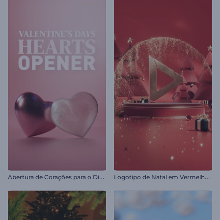
A
bertura de Corações para o Dia dos Namorados
L
ogotipo de Natal em Vermelho Rubi