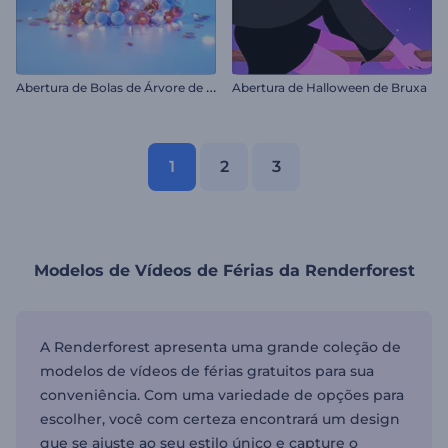
A
bertura de Bolas de Árvore de Natal
Abertura de Halloween de Bruxa
1
2
3
Modelos de Vídeos de Férias da Renderforest
A Renderforest apresenta uma grande coleção de
modelos de vídeos de férias gratuitos para sua
conveniência. Com uma variedade de opções para
escolher, você com certeza encontrará um design
que se ajuste ao seu estilo único e capture o