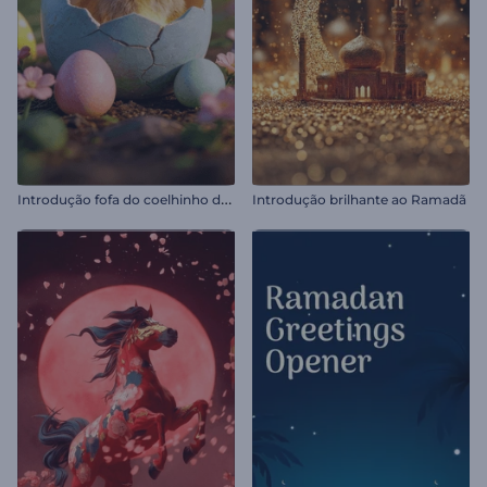
I
ntrodução fofa do coelhinho da Páscoa
Introdução brilhante ao Ramadã