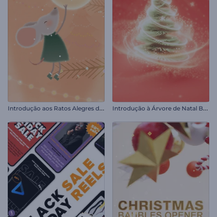
I
ntrodução aos Ratos Alegres de Natal
I
ntrodução à Árvore de Natal Brilhante