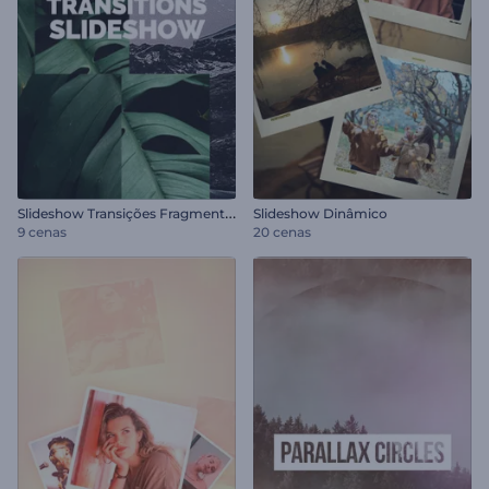
S
lideshow Transições Fragmentadas
Slideshow Dinâmico
9 cenas
20 cenas