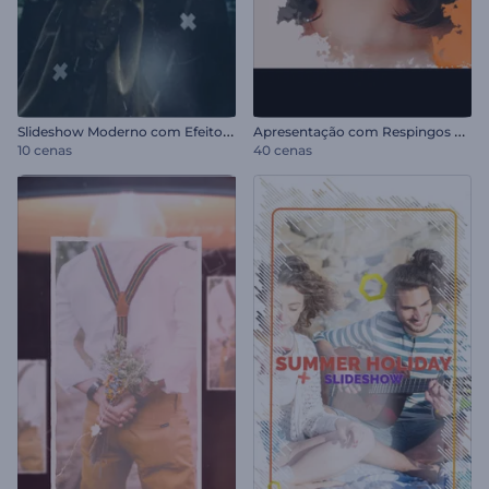
S
lideshow Moderno com Efeito Parallax
A
presentação com Respingos de Tinta
10 cenas
40 cenas