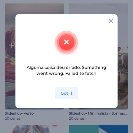
Alguma coisa deu errado. Something
went wrong. Failed to fetch
Got it
S
lideshow Minimalista - Sonhadores
Slideshow Verão
20 cenas
20 cenas