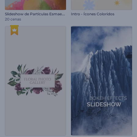
S
lideshow de Partículas Esmaecentes
Intro - Ícones Coloridos
20 cenas