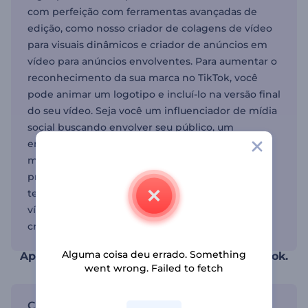
com perfeição com ferramentas avançadas de
edição, como nosso criador de colagens de vídeo
para visuais dinâmicos e criador de anúncios em
vídeo para anúncios envolventes. Para aumentar o
reconhecimento da sua marca no TikTok, você
pode animar um logotipo e incluí-lo na versão final
do seu vídeo. Seja você um influenciador de mídia
social buscando envolver seu público, um
empresário visando aumentar a visibilidade da
marca ou um aspirante a criador de conteúdo
procurando deixar sua marca, nossa plataforma
tem algo para você. Com modelos gratuitos de
vídeos do TikTok prontamente disponíveis, a
criatividade não tem limites.
Alguma coisa deu errado. Something
Aprimore seus vídeos com modelos do TikTok.
went wrong. Failed to fetch
Crie conteúdo cativante