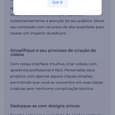
Got it
Nossas ferramentas tornam fácil produzir vídeos
visualmente envolventes que capturam
instantaneamente a atenção do seu público. Eleve
seu conteúdo com recursos de alta qualidade para
causar um impacto duradouro.
Simplifique o seu processo de criação de
vídeos
Com nossa interface intuitiva, criar vídeos com
aparência profissional é fácil. Personalize seus
projetos com apenas alguns cliques simples,
permitindo que você se concentre em suas ideias
criativas sem nenhuma complicação técnica.
Destaque-se com designs únicos