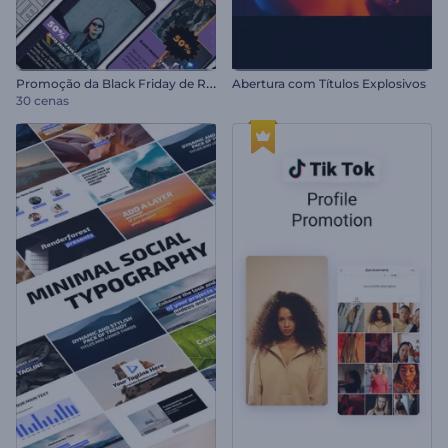
P
romoção da Black Friday de Reels
Abertura com Títulos Explosivos
30 cenas