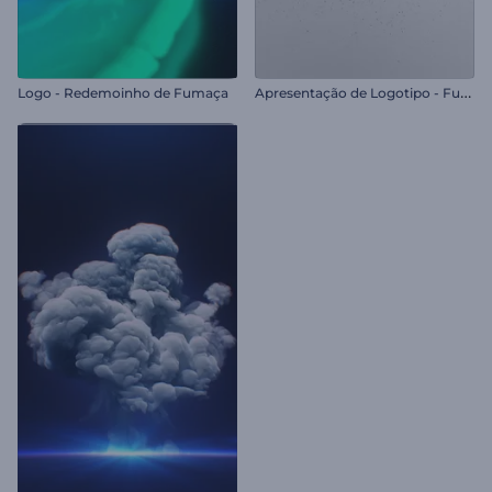
A
presentação de Logotipo - Fumaça Giratória
Logo - Redemoinho de Fumaça