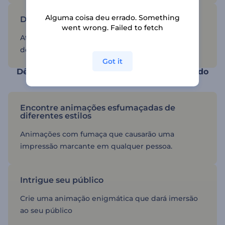
Alguma coisa deu errado. Something
Deixe a fumaça substituir o fogo
went wrong. Failed to fetch
Atinja um marco de sucesso com uma animação
de logotipo em névoa.
Got it
Dê ao seu logotipo um sutil aroma defumado
Encontre animações esfumaçadas de
diferentes estilos
Animações com fumaça que causarão uma
impressão marcante em qualquer pessoa.
Intrigue seu público
Crie uma animação enigmática que dará imersão
ao seu público