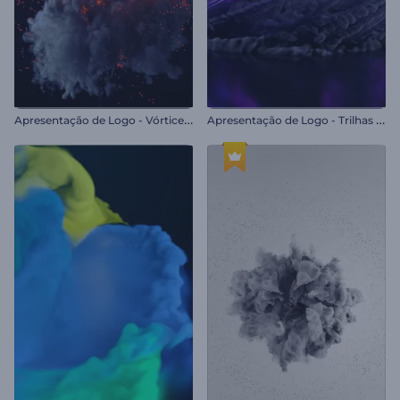
A
presentação de Logo - Vórtice de Fogo
A
presentação de Logo - Trilhas Eruptivas