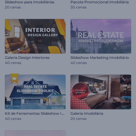
Slideshow para Imobiliárias
Pacote Promocional Imobiliária
20 cenas
30 cenas
Galeria Design Interiores
Slideshow Marketing Imobiliário
40 cenas
40 cenas
K
it de Ferramentas Slideshow Imobiliário
Galeria Imobiliária
40 cenas
20 cenas