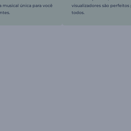
a musical única para você
visualizadores são perfeitos
ntes.
todos.