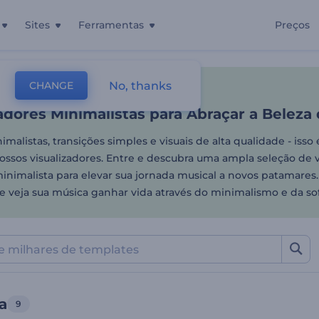
Sites
Ferramentas
Preços
adores Minimalistas para A
No, thanks
CHANGE
tes
Visualizadores De Música
Minimalista
adores Minimalistas para Abraçar a Beleza
malistas, transições simples e visuais de alta qualidade - isso
ossos visualizadores. Entre e descubra uma ampla seleção de v
inimalista para elevar sua jornada musical a novos patamares.
e veja sua música ganhar vida através do minimalismo e da sof
a
9