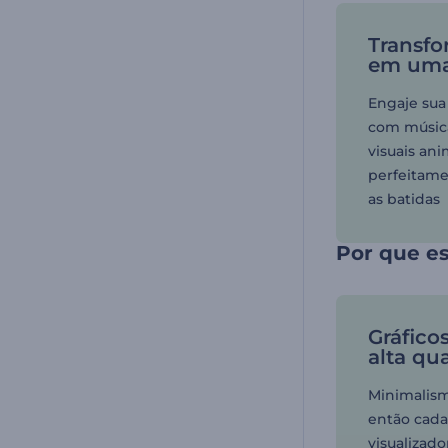
Transfo
em uma
Engaje sua
com músi
visuais an
perfeitame
as batidas
Por que es
Gráfico
alta qu
Minimalism
então cada
visualizado