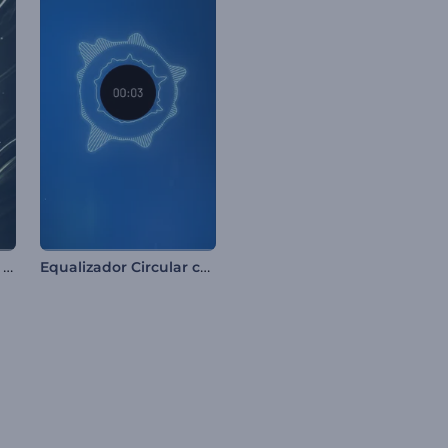
Visualizador de Áudio - Refração Rítmica
Equalizador Circular com Ondas Sonoras