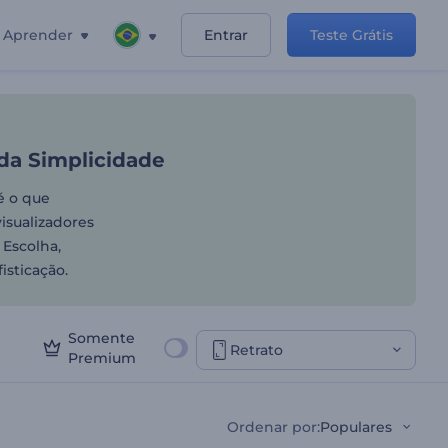
Aprender
Entrar
Teste Grátis
braçar a Beleza da Simplic
 da Simplicidade
 é o que
isualizadores
 Escolha,
isticação.
Somente
Retrato
Premium
Ordenar por
:
Populares