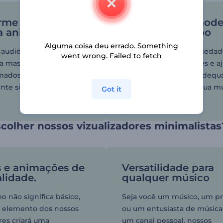
rme sua música
Personalize o mode
 animação
em pouco tempo
Alguma coisa deu errado. Something
 audiência não aprenas
Escolha entre uma varieda
went wrong. Failed to fetch
ca mas também com
estilos de visualizadores e a
imados lindos
cada detalhe para se adequ
nte sincronizados com
clima e ao gênero da sua mú
Got it
colher nossos vizualizadores minimalistas
s e animações de
Versatilidade para
alidade.
qualquer músico
o não significa básico,
Seja você um músico, um p
 elemento dos nossos
ou um entusiasta de músic
res criará uma
um canal pessoal, nossos