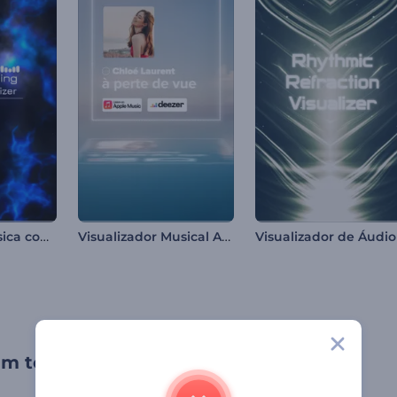
Tocador de Música com Luzes Escuras
Visualizador Musical Aquático
um toque artístico em sua música