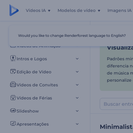
Vídeos IA
Modelos de vídeo
Imagens IA
Visualiz
Todos os templates
Would you like to change Renderforest language to English?
Início
Templa
Vídeos de Animação
Visualiz
Intros e Logos
Padrões mini
diferencia n
Edição de Vídeo
de música m
personalize 
Vídeos de Convites
Vídeos de Férias
Slideshow
Apresentações
Minimalist