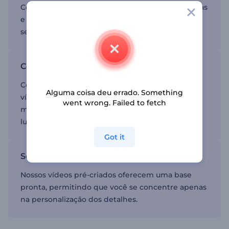
Com efeitos visuais de ponta, transições dinâmicas
e tipografia, nossos modelos darão mais vida aos
seus convites de festa.
Conveniência e facilidade de uso
Com apenas alguns cliques, você pode criar seus
Alguma coisa deu errado. Something
vídeos de convite e compartilhá-los em suas
went wrong. Failed to fetch
mídias sociais a qualquer momento, em qualquer
lugar.
Got it
Soluções para economizar tempo
Nossos vídeos pré-criados oferecem uma base
pronta, permitindo que você se concentre apenas
na personalização dos detalhes.