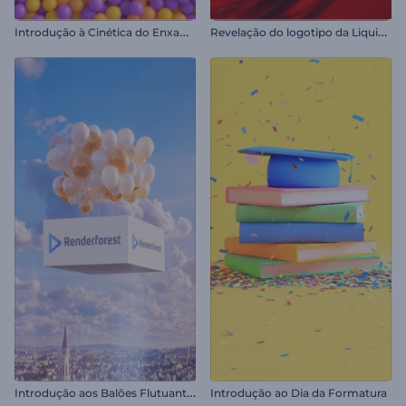
I
ntrodução à Cinética do Enxame de Esferas
R
evelação do logotipo da Liquid Fusion
I
ntrodução aos Balões Flutuantes
Introdução ao Dia da Formatura