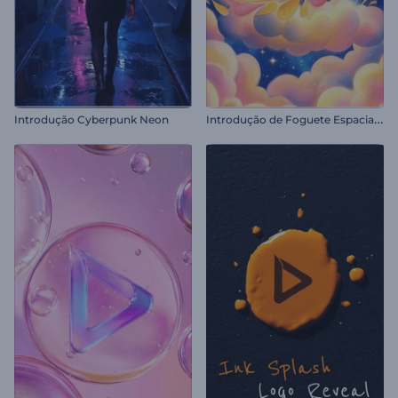
I
ntrodução de Foguete Espacial Cartoon
Introdução Cyberpunk Neon