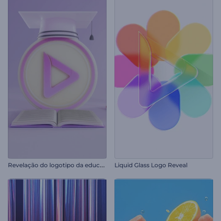
R
evelação do logotipo da educação
Liquid Glass Logo Reveal