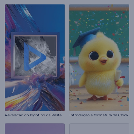
R
evelação do logotipo da Pastel Art
Introdução à formatura da Chick