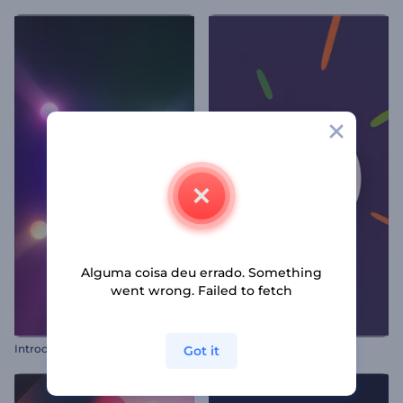
Alguma coisa deu errado. Something
went wrong. Failed to fetch
I
ntrodução de Circulos Iluminados
Intro com Visual Vibrante
Got it