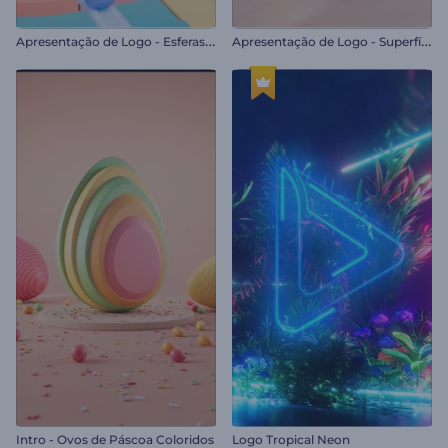
A
presentação de Logo - Esferas Cinéticas
A
presentação de Logo - Superfície de Mosaico
Intro - Ovos de Páscoa Coloridos
Logo Tropical Neon