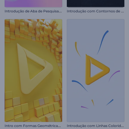
I
ntrodução de Aba de Pesquisa na Web
I
ntrodução com Contornos de Neon
I
ntro com Formas Geométricas Limpas
I
ntrodução com Linhas Coloridas Giratórias