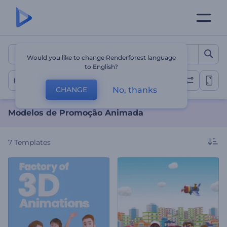
Modelos de Promoção An
Would you like to change Renderforest language
to English?
Promoções Animadas
No, thanks
CHANGE
Modelos de Promoção Animada
7
Templates