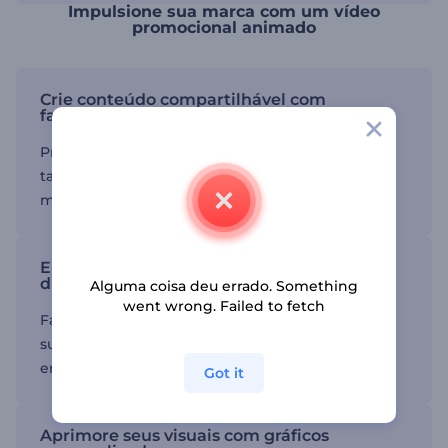
Impulsione sua marca com um vídeo
promocional animado
Crie conteúdo compartilhável com
facilidade
Projete vídeos que não apenas informem, mas
também incentivem seu público a espalhar sua
mensagem.
Engaje os espectadores com transições
dinâmicas
Alguma coisa deu errado. Something
went wrong. Failed to fetch
Faça seus vídeos se destacarem com transições
suaves e rápidas para manter os espectadores
envolvidos.
Got it
Aprimore seus visuais com gráficos