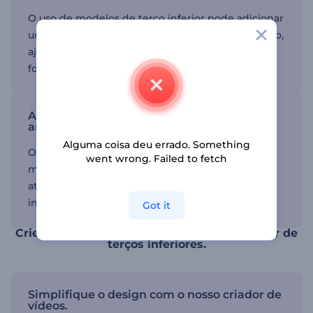
O uso de modelos de terço inferior pode adicionar
um toque profissional aos seus anúncios em vídeo,
ajudando a destacar informações importantes de
forma eficaz.
Aumente o engajamento com modelos
animados.
Alguma coisa deu errado. Something
Os modelos animados podem tornar seus vídeos
went wrong. Failed to fetch
mais dinâmicos e envolventes, capturando a
atenção do seu público e mantendo-os
interessados.
Got it
Crie vídeos impressionantes com um criador de
terços inferiores.
Simplifique o design com o nosso criador de
vídeos.