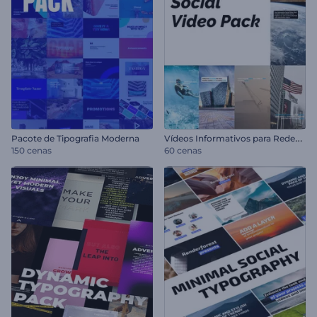
V
ídeos Informativos para Redes Sociais
Pacote de Tipografia Moderna
150 cenas
60 cenas