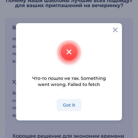
Почему наши шаблоны лучшие всех подойдут
для ваших приглашений на вечеринку?
Высококачественная анимация
Наши шаблоны с высококачественными
визуальными эффектами, динамическими
переходами и типографикой вдохнут жизнь в
ваши приглашения на вечеринку.
Что-то пошло не так. Something
Удобство и простота в использовании
went wrong. Failed to fetch
Всего несколько щелчков мыши, и вы сможете
создать видео-приглашения, а так же
Got it
поделиться ими в социальных сетях в любое
время и где угодно.
Хорошее решение для экономии времени