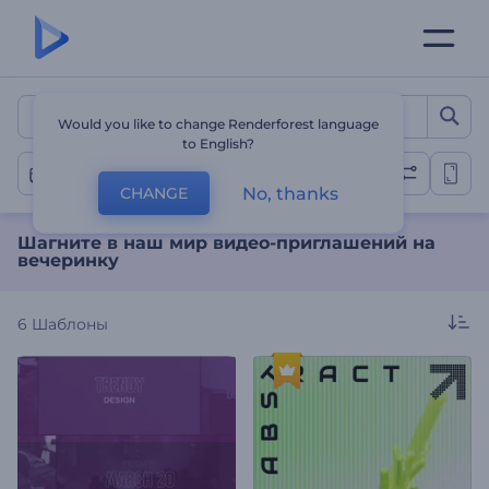
Шагните в наш мир виде
Would you like to change Renderforest language
to English?
Вечеринка
No, thanks
CHANGE
Шагните в наш мир видео-приглашений на
вечеринку
6
Шаблоны