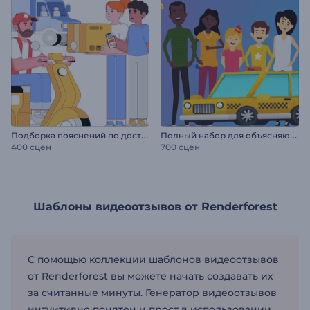
П
одборка пояснений по доставке и логистике
П
олный набор для объясняющих видео
400 сцен
700 сцен
Шаблоны видеоотзывов от Renderforest
С помощью коллекции шаблонов видеоотзывов
от Renderforest вы можете начать создавать их
за считанные минуты. Генератор видеоотзывов
интуитивно понятен и прост в использовании,