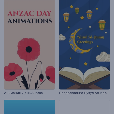
П
оздравление Нузул Ал-Коран
Анимация: День Анзака