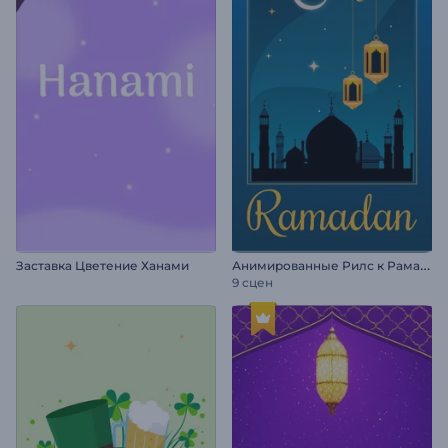
А
нимированные Рилс к Рамадану
Заставка Цветение Ханами
9 сцен