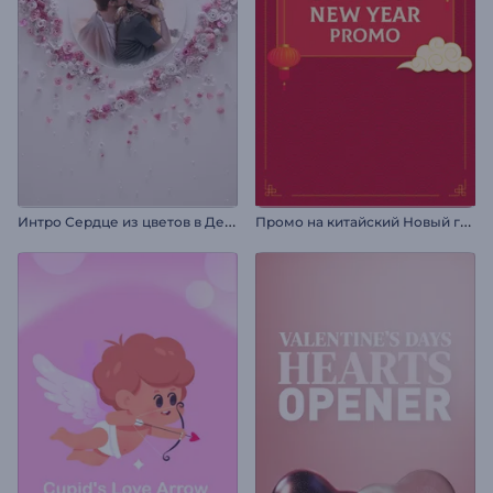
И
нтро Сердце из цветов в День Святого Валентина
П
ромо на китайский Новый год