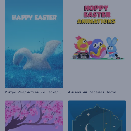
И
нтро Реалистичный Пасхальный Кролик
Анимация: Веселая Пасха