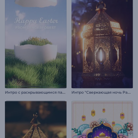
И
нтро с раскрывающимся пасхальным яйцом
И
нтро "Сверкающая ночь Рамадана"