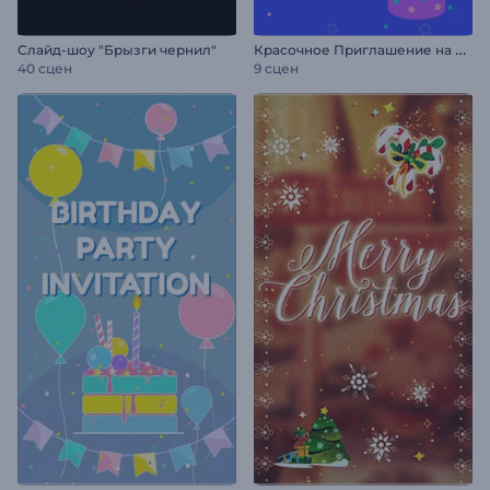
К
расочное Приглашение на День Рождения
Слайд-шоу "Брызги чернил"
40 сцен
9 сцен