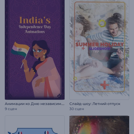
А
нимации ко Дню независимости Индии
Слайд-шоу: Летний отпуск
9 сцен
30 сцен