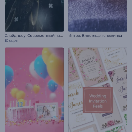
С
лайд-шоу: Современный параллакс
Интро: Блестящая снежинка
10 сцен