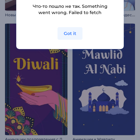
Что-то пошло не так. Something
went wrong. Failed to fetch
З
аставка: Счастливое Рождество
Новый год, добро пожаловать
Got it
А
нимации поздравления с Дивали
Анимации к Мавлиду