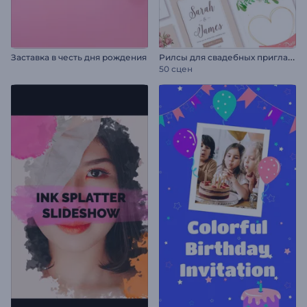
Р
илсы для свадебных приглашений
Заставка в честь дня рождения
50 сцен