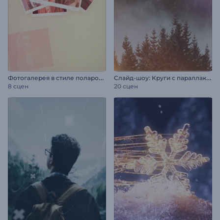
Ф
отогалерея в стиле полароид
С
лайд-шоу: Круги с параллакс-эффектом
8 сцен
20 сцен