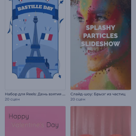
Н
абор для Reels: День взятия Бастилии
Слайд-шоу: Брызг из частиц
20 сцен
20 сцен