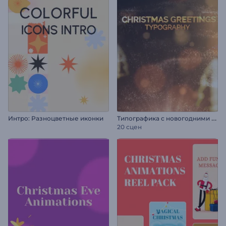
Т
ипографика с новогодними поздравлениями
Интро: Разноцветные иконки
20 сцен