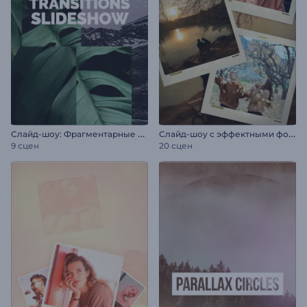
С
лайд-шоу: Фрагментарные переходы
С
лайд-шоу с эффектными фотопереходами
9 сцен
20 сцен