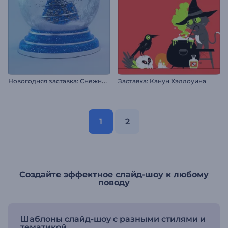
Н
овогодняя заставка: Снежный шар
Заставка: Канун Хэллоуина
1
2
Создайте эффектное слайд-шоу к любому
поводу
Шаблоны слайд-шоу с разными стилями и
тематикой