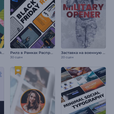
Промо-Пакет «Сделай Сам»
Рилз в Рамках Распродажи "Черная пятница"
Заставка на военную тематику / День Победы
30 сцен
20 сцен