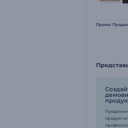
Представь
Создай
демови
продук
Продемон
продукт и
професси