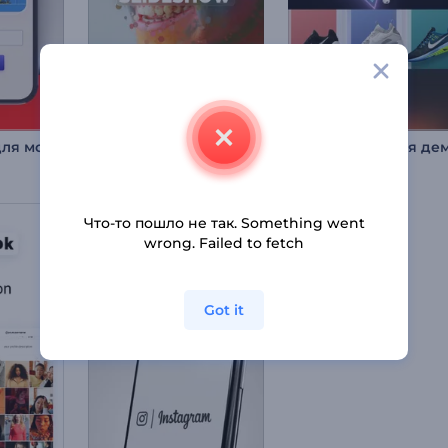
Яркое промо для мобильного приложения
Слайд-шоу: Брызг из частиц
20 сцен
90 сцен
Что-то пошло не так. Something went
wrong. Failed to fetch
Got it