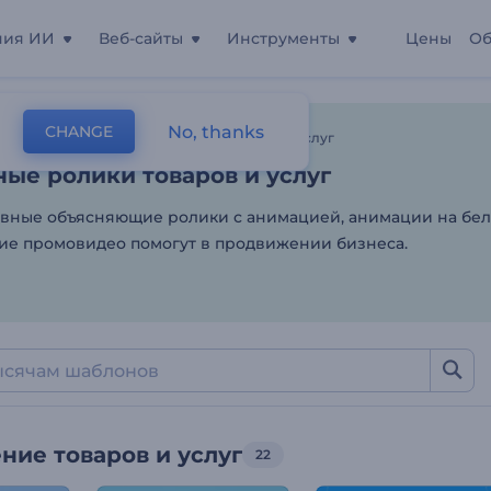
ния ИИ
Веб-сайты
Инструменты
Цены
Об
ые ролики товаров и усл
No, thanks
CHANGE
лоны
Анимация
Продвижение Товаров И Услуг
ые ролики товаров и услуг
ные объясняющие ролики с анимацией, анимации на бел
ие промовидео помогут в продвижении бизнеса.
ие товаров и услуг
22