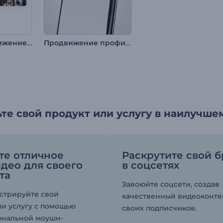
Промо: Продвижение профиля в TikTok
Продвижение профиля Instagram
те свой продукт или услугу в наилучше
те отличное
Раскрутите свой 
део для своего
в соцсетях
та
Завоюйте соцсети, создав
стрируйте свой
качественный видеоконте
ли услугу с помощью
своих подписчиков.
ональной моушн-