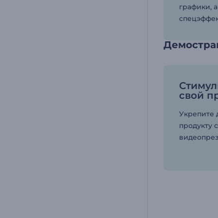
графики, 
спецэффек
Демостра
Стимул
свой п
Укрепите 
продукту 
видеопрез