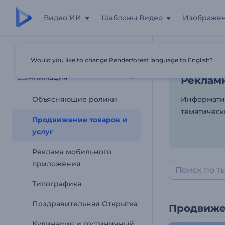
Видео ИИ
Шаблоны Видео
Изображе
Рекламн
Все шаблоны
Would you like to change Renderforest language to English?
Главная
Шаб
Анимация
Рекламн
Объясняющие ролики
Информатив
тематическ
Продвижение товаров и
услуг
Реклама мобильного
приложения
Типографика
Поздравительная Открытка
Продвижен
Кулинария и гостиничный