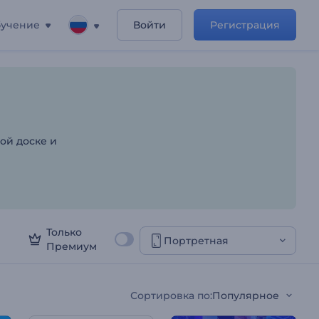
учение
Войти
Регистрация
уг
ой доске и
Только
Портретная
Премиум
Сортировка по
:
Популярное