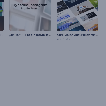
Проморолик для демонстрации товаров
Динамичное промо профиля Instagram
Минималистичная типографика для соцсетей
200 сцен