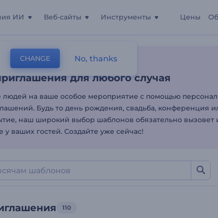
ния ИИ
Веб-сайты
Инструменты
Цены
Об
риглашения для любого 
No, thanks
CHANGE
лоны
Видео-Приглашения
риглашения для любого случая
 людей на ваше особое мероприятие с помощью персона
лашений. Будь то день рождения, свадьба, конференция и
ытие, наш широкий выбор шаблонов обязательно вызовет 
 у ваших гостей. Создайте уже сейчас!
иглашения
110