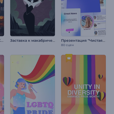
Анимация «Жуткий Хэллоуин»
Заставка к макабрическому Хэллоуину
Презентация "Чистая компания"
80 сцен