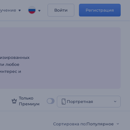
учение
Войти
Регистрация
случая
лизированных
ли любое
интерес и
Только
Портретная
Премиум
Сортировка по
:
Популярное