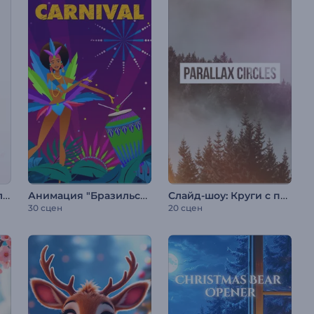
Цветочные Поздравления с 8 Марта
Анимация "Бразильский карнавал"
Слайд-шоу: Круги с параллакс-эффектом
30 сцен
20 сцен