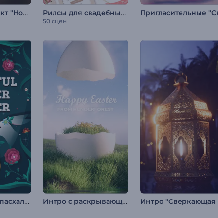
Промо-Комплект "Номинации на Премию"
Рилсы для свадебных приглашений
50 сцен
Разноцветная пасхальная заставка
Интро с раскрывающимся пасхальным яйцом
Инт