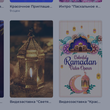
Пригласительные "Свадебная статуэтка"
Красочное Приглашение на День Рождения
Интро "Пасхальное яйцо в цветах"
9 сцен
ро "Сверкающая ночь Рамадана"
Видезаставка "Светящийся Рамадан"
Видеозаставка "Красочный Рамадан"