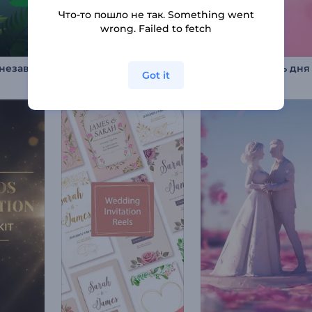
Что-то пошло не так. Something went
wrong. Failed to fetch
Ролик ко Дню независимости Бразилии
Заставка «Абстрактные титры»
Got it