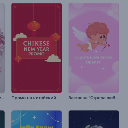
Интро Сердце из цветов в День Святого Валентина
Промо на китайский Новый год
Заставка "Стрела любви Купидона"