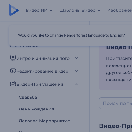
Видео ИИ
Шаблоны Видео
Изображе
Видео П
Все шаблоны
Would you like to change Renderforest language to English?
Главная
Шаб
Анимация
Видео П
Интро и анимация лого
Пригласите
видео-приг
Редактирование видео
другое соб
восхищение
Видео-Приглашения
Свадьба
День Рождения
Деловое Мероприятие
Видео-Пр