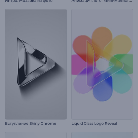
А
нимация лого: Минималистичные слои
Интро: Мозаика из фото
Вступление Shiny Chrome
Liquid Glass Logo Reveal