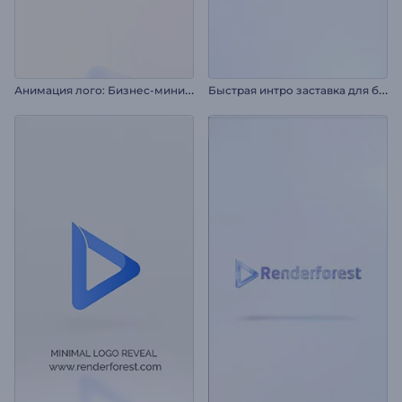
А
нимация лого: Бизнес-минимализм
Б
ыстрая интро заставка для бизнеса