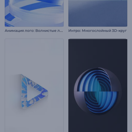
А
нимация лого: Волнистые ленты
Интро: Многослойный 3D-круг