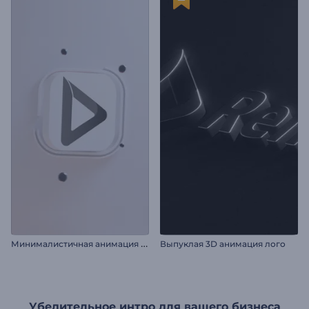
М
инималистичная анимация лого во вращении
Выпуклая 3D анимация лого
Убедительное интро для вашего бизнеса