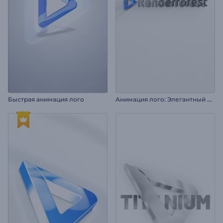
А
нимация лого: Элегантный блеск
Быстрая анимация лого