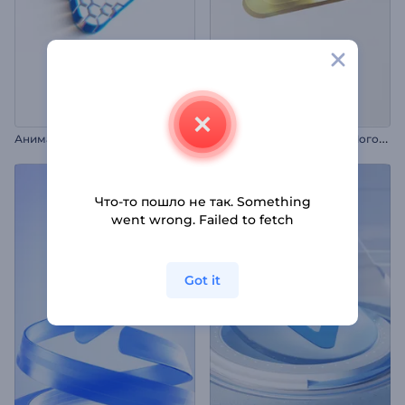
А
нимация лого: Лаконичная форма
Ч
истый Металлический Логотип
Что-то пошло не так. Something
went wrong. Failed to fetch
Got it