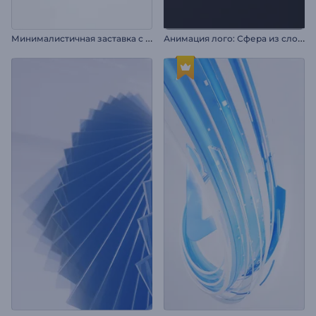
М
инималистичная заставка с логотипом
А
нимация лого: Сфера из слоев