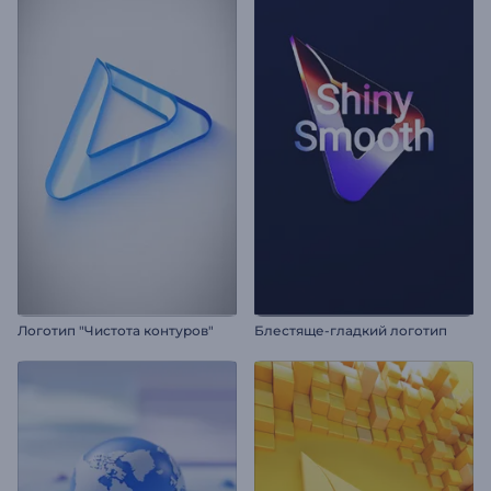
Логотип "Чистота контуров"
Блестяще-гладкий логотип