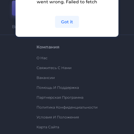
went wrong. Failed to fetch
Присоединиться
Got it
Вы можете отписаться в любое время
Компания
О Нас
Свяжитесь С Нами
Вакансии
Помощь И Поддержка
Партнерская Программа
Политика Конфиденциальности
Условия И Положения
Карта Сайта