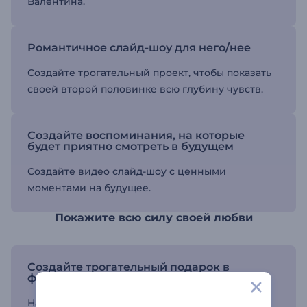
Валентина.
Романтичное слайд-шоу для него/нее
Создайте трогательный проект, чтобы показать
своей второй половинке всю глубину чувств.
Создайте воспоминания, на которые
будет приятно смотреть в будущем
Создайте видео слайд-шоу с ценными
моментами на будущее.
Покажите всю силу своей любви
Создайте трогательный подарок в
формате видео
Наполните день вашей второй половинки