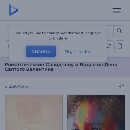
Романтические Слайд-шо
Would you like to change Renderforest language
to English?
Любовное Слайд-Шоу
No, thanks
CHANGE
Романтические Слайд-шоу и Видео на День
Святого Валентина
6
Шаблоны