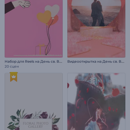
Н
абор для Reels на День св. Валентина
В
идеооткрытка на День св. Валентина
20 сцен