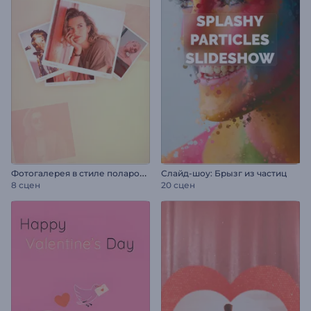
Ф
отогалерея в стиле полароид
Слайд-шоу: Брызг из частиц
8 сцен
20 сцен