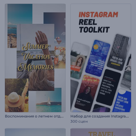
В
оспоминания о летнем отдыхе
Н
абор для создания Instagram Reels
300 сцен