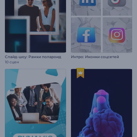
Слайд-шоу: Рамки полароид
Интро: Иконки соцсетей
10 сцен