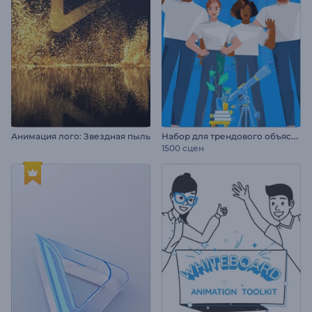
Н
абор для трендового объясняющего ролика
Анимация лого: Звездная пыль
1500 сцен