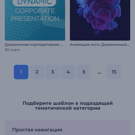
Д
инамичная корпоративная презентация
А
нимация лого: Динамичный взрыв дыма
60 сцен
1
2
3
4
5
...
15
Подберите шаблон в подходящей
тематической категории
Простая навигация