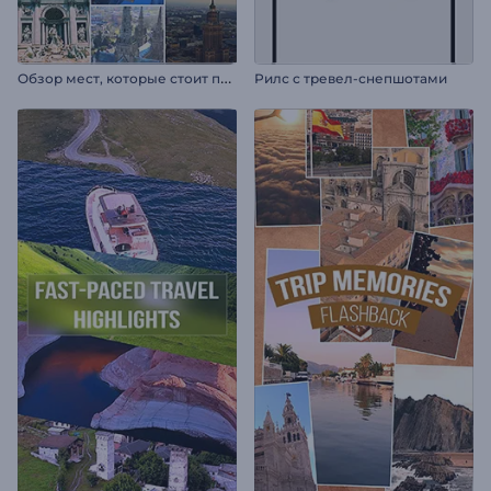
О
бзор мест, которые стоит посетить
Рилс с тревел-снепшотами