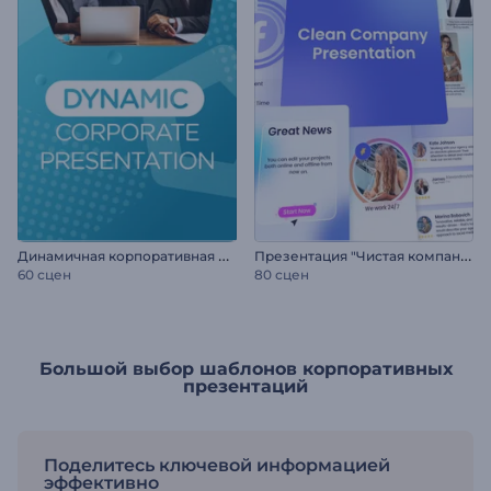
Д
инамичная корпоративная презентация
П
резентация "Чистая компания"
60 сцен
80 сцен
Большой выбор шаблонов корпоративных
презентаций
Поделитесь ключевой информацией
эффективно