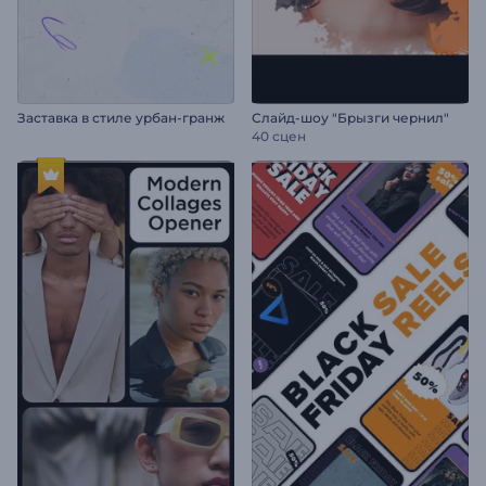
Заставка в стиле урбан-гранж
Слайд-шоу "Брызги чернил"
40 сцен