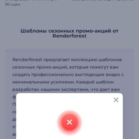
30 сцен
Шаблоны сезонных промо-акций от
Renderforest
Renderforest предлагает коллекцию шаблонов
сезонных промо-акций, которые помогут вам
создать профессионально выглядящие видео с
минимальными усилиями. Каждый шаблон
разработан нашими экспертами, что дает вам
фору в создании сезонных промо-видео.
Процесс прост: выберите шаблон видео для
сезонной распродажи, затем настройте его,
добавив текст, изображения и цвета, которые
отражают идентичность вашего бренда. Для
дополнительной профессиональности можно