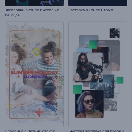
З
аголовки в стиле пиксель-глитч
Заставка в Стиле Стомп
150 сцен
Б
ыстрая заставка для презентации
Слайд-шоу: Летний отпуск