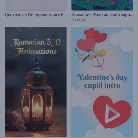
Ц
веточные Поздравления с 8 Марта
А
нимация "Бразильский карнавал"
30 сцен