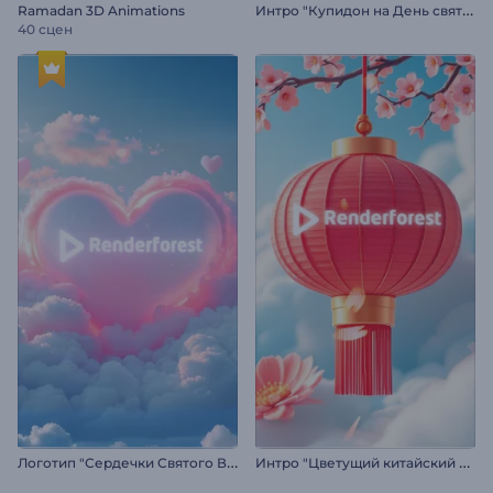
И
нтро "Купидон на День святого Валентина"
Ramadan 3D Animations
40 сцен
Л
оготип "Сердечки Святого Валентина"
И
нтро "Цветущий китайский Новый год"