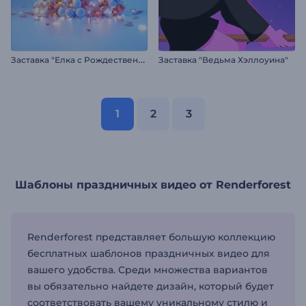
З
аставка "Елка с Рождественскими шарами"
Заставка "Ведьма Хэллоуина"
1
2
3
Шаблоны праздничных видео от Renderforest
Renderforest представляет большую коллекцию
бесплатных шаблонов праздничных видео для
вашего удобства. Среди множества вариантов
вы обязательно найдете дизайн, который будет
соответствовать вашему уникальному стилю и