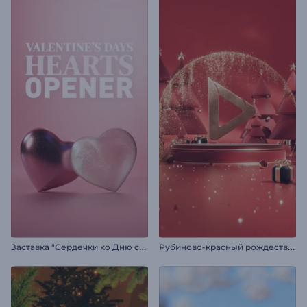
З
аставка "Сердечки ко Дню святого Валентина"
Р
убиново-красный рождественский логотип