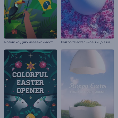
Р
олик ко Дню независимости Бразилии
И
нтро "Пасхальное яйцо в цветах"