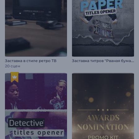
З
аставка титров "Рваная бумага"
Заставка в стиле ретро ТВ
20 сцен