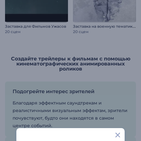
З
аставка на военную тематику / День Победы
Заставка для Фильмов Ужасов
20 сцен
20 сцен
Создайте трейлеры к фильмам с помощью
кинематографических анимированных
роликов
Подогрейте интерес зрителей
Благодаря эффектным саундтрекам и
реалистичными визуальным эффектам, зрители
почувствуют, будто они находятся в самом
центре событий.