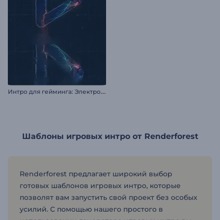
И
нтро для гейминга: Электро камень
Шаблоны игровых интро от Renderforest
Renderforest предлагает широкий выбор
готовых шаблонов игровых интро, которые
позволят вам запустить свой проект без особых
усилий. С помощью нашего простого в