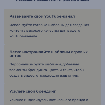
Развивайте свой YouTube-канал
Используйте готовые шаблоны для создания
контента высокого качества для вашего
YouTube-канала.
Легко настраивайте шаблоны игровых
интро
Персонализируйте шаблоны, добавляя
элементы брендинга, цвета и текст, чтобы
создать видео, отражающие ваш стиль.
Усильте свой брендинг
Усильте индивидуальность вашего бренда с