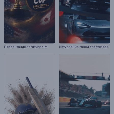
Презентация логотипа ЧМ
Вступление гонки спорткаров