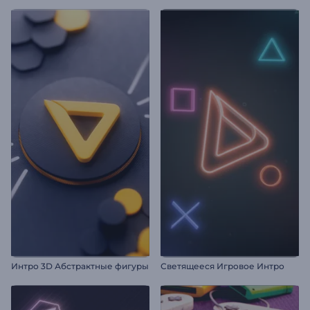
Интро 3D Абстрактные фигуры
Светящееся Игровое Интро