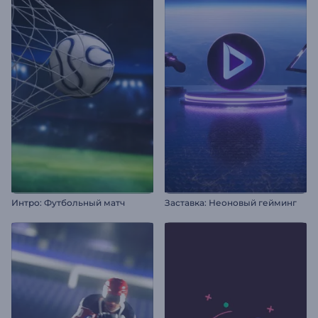
Интро: Футбольный матч
Заставка: Неоновый гейминг