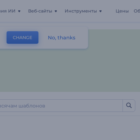
ния ИИ
Веб-сайты
Инструменты
Цены
Об
No, thanks
CHANGE
лоны
Визуализации Музыки