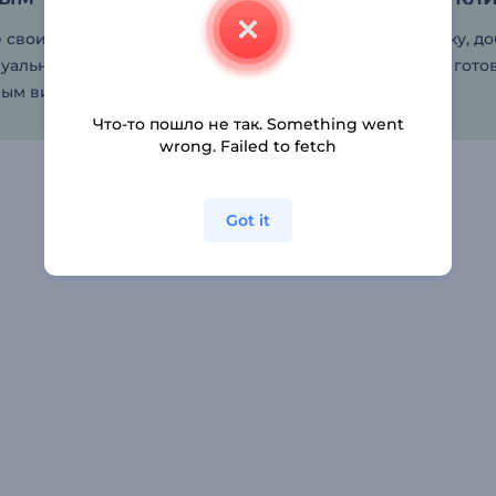
 своих поклонников
Загрузите свою музыку, до
зуально интересным
надпись, и вуаля! Все гото
ым видео.
Что-то пошло не так. Something went
wrong. Failed to fetch
Got it