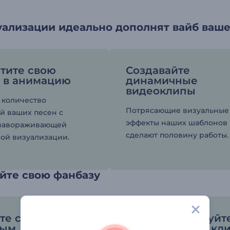
уализации идеально дополнят вайб ваш
тите свою
Создавайте
 в анимацию
динамичные
видеоклипы
 количество
Потрясающие визуальные
й ваших песен с
эффекты наших шаблонов
завораживающей
сделают половину работы.
ой визуализации.
йте свою фанбазу
те свой трек
Персонализируйт
ным
шаблон в пару кл