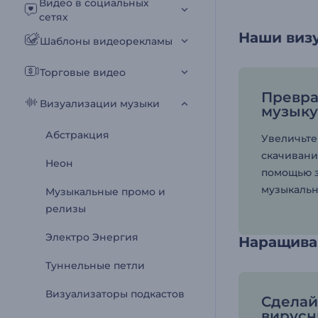
Видео в социальных
сетях
Наши виз
Шаблоны видеорекламы
Торговые видео
Превра
Визуализации музыки
музыку
Абстракция
Увеличьте
скачивани
Неон
помощью 
музыкальн
Музыкальные промо и
релизы
Электро Энергия
Наращива
Туннельные петли
Визуализаторы подкастов
Сделай
вирус