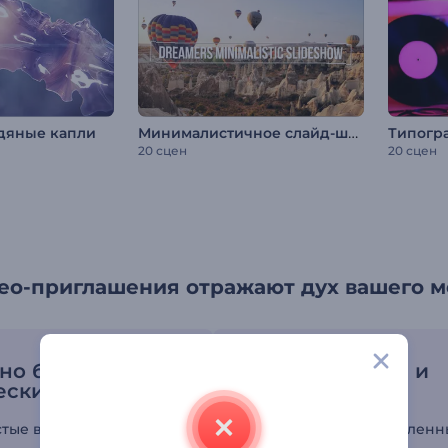
Минималистичное слайд-шоу: Мечтатели
одяные капли
20 сцен
20 сцен
део-приглашения отражают дух вашего 
но быть
Многоцелевые и
еским гением
гибкие сцены
тые в использовании
Изменяйте многочисленн