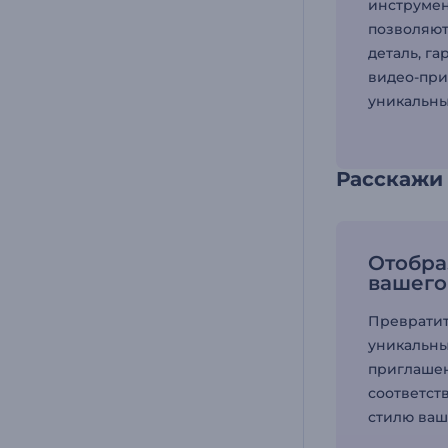
инструмен
позволяют
деталь, га
видео-при
уникальны
Расскажи
Отобра
вашего
Превратит
уникальны
приглашен
соответст
стилю ваш