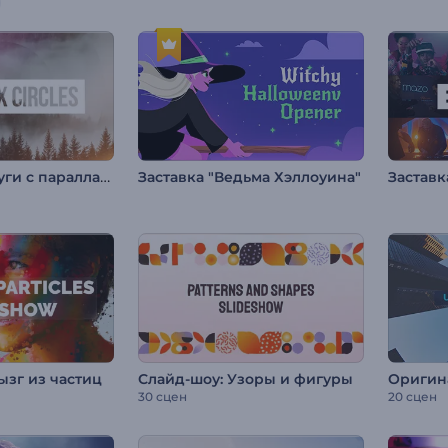
Слайд-шоу: Круги с параллакс-эффектом
Заставка "Ведьма Хэллоуина"
ызг из частиц
Слайд-шоу: Узоры и фигуры
30 сцен
20 сцен