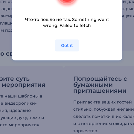
ты редактирования
анимированные сцены дл
 адаптировать любую
различных целей, раскрыв
рантируя, что каждое
их потенциал и воплощая 
Что-то пошло не так. Something went
глашение станет
идеи в жизнь.
wrong. Failed to fetch
м подарком на память.
Got it
 о своем уникальном событии
зите суть
Попрощайтесь с
 мероприятия
бумажными
приглашениями
е наши шаблоны в
Пригласите ваших гостей
е видеоролики-
стильно, побуждая желан
ия, идеально
сделать пометки в их кал
вующие духу, теме и
и с нетерпением ожидать
его мероприятия.
торжество.