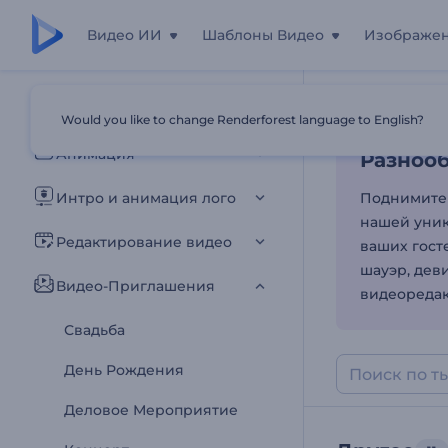
Видео ИИ
Шаблоны Видео
Изображе
Разноо
Все шаблоны
Would you like to change Renderforest language to English?
Главная
Шаб
Анимация
Разноо
Интро и анимация лого
Поднимите 
нашей уник
Редактирование видео
ваших гост
шауэр, дев
Видео-Приглашения
видеоредак
Свадьба
День Рождения
Деловое Мероприятие