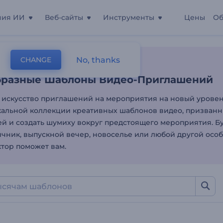
ния ИИ
Веб-сайты
Инструменты
Цены
Об
бразные Шаблоны Видео
No, thanks
CHANGE
лоны
Видео-Приглашения
Другое
бразные Шаблоны Видео-Приглашений
искусство приглашений на мероприятия на новый урове
альной коллекции креативных шаблонов видео, призванн
ей и создать шумиху вокруг предстоящего мероприятия. Бу
ичник, выпускной вечер, новоселье или любой другой особ
тор поможет вам.