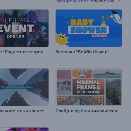
Сортировка по
:
Популярное
Заставка "Радостное мероприятие"
Заставка "Бейби Шауер"
Оригинальное минималистичное слайд-шоу
Слайд-шоу с минималистичными рамками