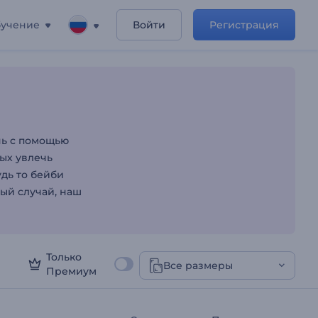
учение
Войти
Регистрация
-Приглашений
нь с помощью
ых увлечь
дь то бейби
ый случай, наш
Только
Все размеры
Премиум