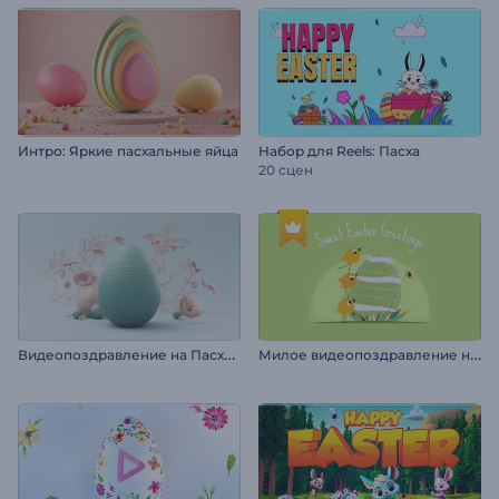
Интро: Яркие пасхальные яйца
Набор для Reels: Пасха
20 сцен
В
идеопоздравление на Пасху: Нежная пастель
М
илое видеопоздравление на Пасху