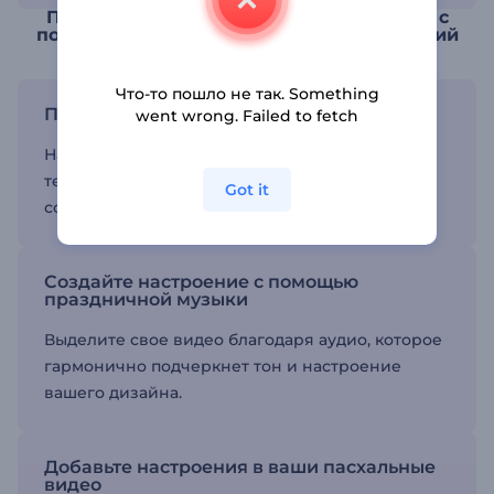
Поделитесь праздничным настроением с
помощью Пасхальных видео поздравлений
Что-то пошло не так. Something
Персонализируйте свою анимацию
went wrong. Failed to fetch
Настройте свои пасхальные видео, изменив
текст, цвета и визуальные эффекты
Got it
соответственно вашей теме.
Создайте настроение с помощью
праздничной музыки
Выделите свое видео благодаря аудио, которое
гармонично подчеркнет тон и настроение
вашего дизайна.
Добавьте настроения в ваши пасхальные
видео