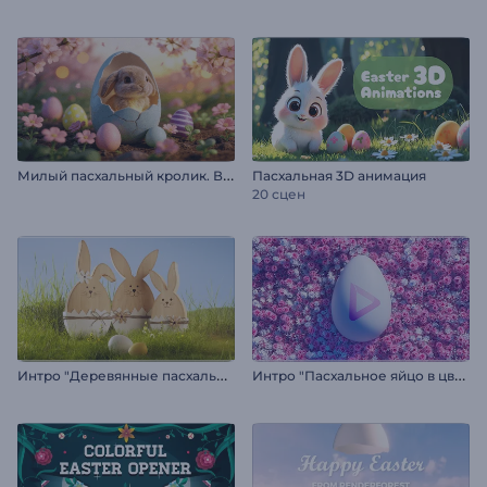
М
илый пасхальный кролик. Вступление.
Пасхальная 3D анимация
20 сцен
И
нтро "Деревянные пасхальные кролики"
И
нтро "Пасхальное яйцо в цветах"