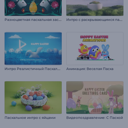
Р
азноцветная пасхальная заставка
И
нтро с раскрывающимся пасхальным яйцом
И
нтро Реалистичный Пасхальный Кролик
Анимация: Веселая Пасха
Пасхальное интро с яйцами
Видеопоздравление: С Пасхой