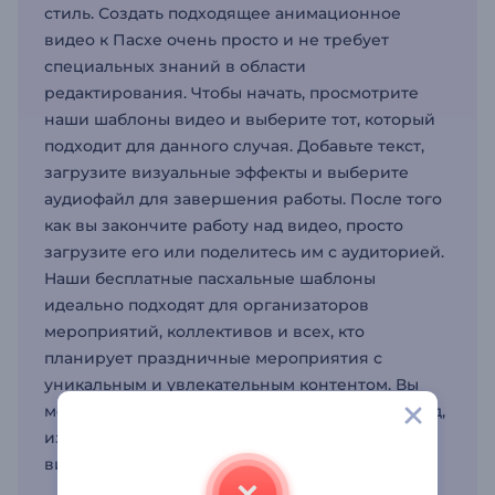
стиль. Создать подходящее анимационное
видео к Пасхе очень просто и не требует
специальных знаний в области
редактирования. Чтобы начать, просмотрите
наши шаблоны видео и выберите тот, который
подходит для данного случая. Добавьте текст,
загрузите визуальные эффекты и выберите
аудиофайл для завершения работы. После того
как вы закончите работу над видео, просто
загрузите его или поделитесь им с аудиторией.
Наши бесплатные пасхальные шаблоны
идеально подходят для организаторов
мероприятий, коллективов и всех, кто
планирует праздничные мероприятия с
уникальным и увлекательным контентом. Вы
можете продолжать празднование круглый год,
изучив наши шаблоны всех праздничных
видео, включая рождественские.