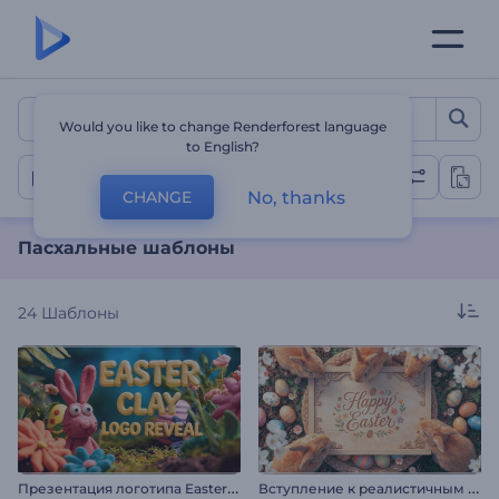
Пасхальные шаблоны
Would you like to change Renderforest language
to English?
Пасха
No, thanks
CHANGE
Пасхальные шаблоны
24
Шаблоны
П
резентация логотипа Easter Clay
В
ступление к реалистичным пасхальным кроликам