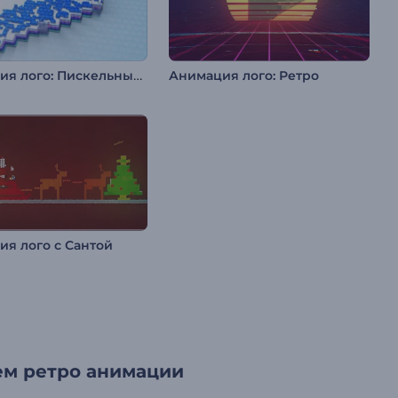
Анимация лого: Пискельный глитч
Анимация лого: Ретро
я лого с Сантой
ем ретро анимации