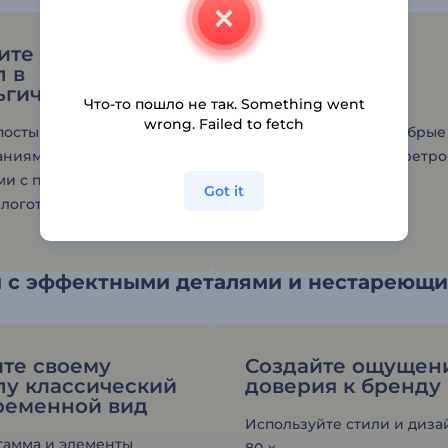
те свой
Отправьтесь в
п в
путешествие в
ьгическом стиле
прошлое
Что-то пошло не так. Something went
wrong. Failed to fetch
посты с
Вспомните старые добрые
аниями о прошлом
времена с помощью ретро
ми с помощью
анимации логотипа.
Got it
логотипа в винтажном
 с эффектными деталями и нестареющи
те своему
Создайте ощущен
пу классический
доверия к бренду
ременной вид
Используйте стили и диза
гамма и элементы
80-х.