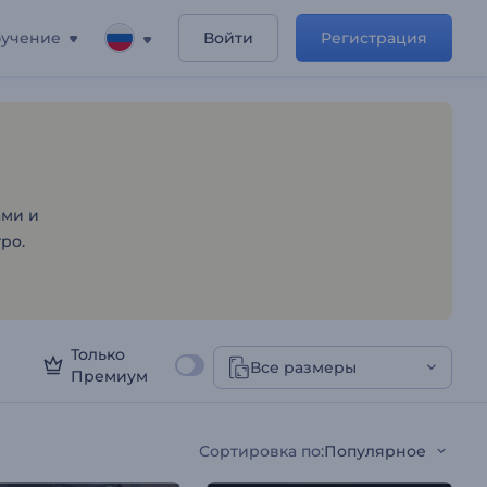
учение
Войти
Регистрация
ами и
ро.
Только
Все размеры
Премиум
Сортировка по
:
Популярное