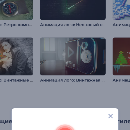
Анимация лого: Ретро комната
Анимация лого: Неоновый свет
Анимация лого: Винтажные кадры
Анимация лого: Винтажная камера
Анимаци
щие, элегантные и вдохновленные стил