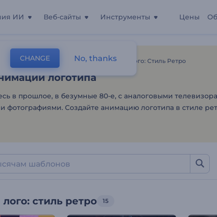
ния ИИ
Веб-сайты
Инструменты
Цены
Об
нимации логотипа
No, thanks
CHANGE
лоны
Интро И Анимация Лого
Анимация Лого: Стиль Ретро
нимации логотипа
сь в прошлое, в безумные 80-е, с аналоговыми телевизор
 фотографиями. Создайте анимацию логотипа в стиле рет
лого: стиль ретро
15