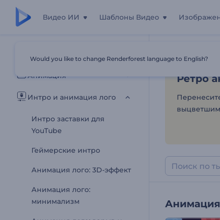
Видео ИИ
Шаблоны Видео
Изображе
Ретро а
Все шаблоны
Would you like to change Renderforest language to English?
Главная
Шаб
Анимация
Ретро а
Интро и анимация лого
Перенесите
выцветшими
Интро заставки для
YouTube
Геймерские интро
Анимация лого: 3D-эффект
Анимация лого:
минимализм
Анимация 