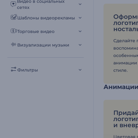
Видео в социальных
сетях
Оформи
Шаблоны видеорекламы
логоти
ностал
Торговые видео
Сделайте 
Визуализации музыки
воспомин
особенны
анимации 
Фильтры
стиле.
Анимации
Придай
логоти
и внев
Цветовая 