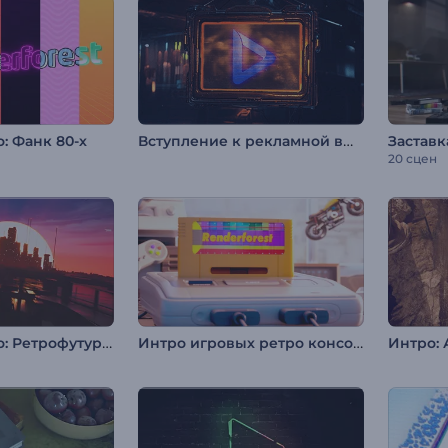
Вступление к рекламной вывеске в стиле киберпанк
: Фанк 80-х
Заставк
20 сцен
Анимация лого: Ретрофутуризм
Интро игровых ретро консолей