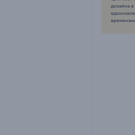
дизайна в
вдохновл
временам