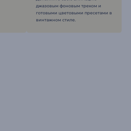
джазовым фоновым треком и
готовыми цветовыми пресетами в
винтажном стиле.