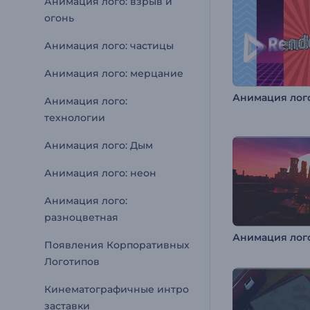
Анимация лого: взрыв и
огонь
Анимация лого: частицы
Анимация лого: мерцание
Анимация лого
Анимация лого:
технологии
Анимация лого: Дым
Анимация лого: неон
Анимация лого:
разноцветная
Появления Корпоративных
Логотипов
Кинематографичные интро
заставки